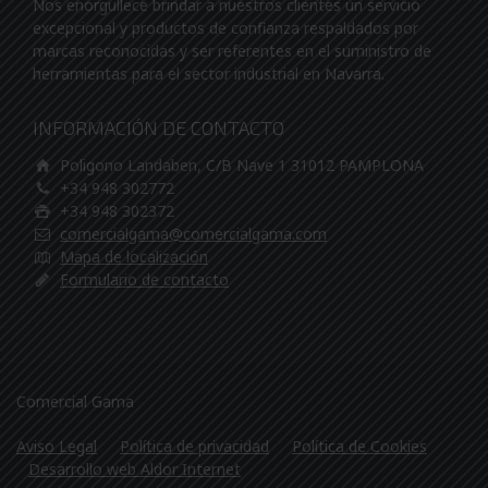
Nos enorgullece brindar a nuestros clientes un servicio
excepcional y productos de confianza respaldados por
marcas reconocidas y ser referentes en el suministro de
herramientas para el sector industrial en Navarra.
INFORMACIÓN DE CONTACTO
Poligono Landaben, C/B Nave 1 31012 PAMPLONA
+34 948 302772
+34 948 302372
comercialgama@comercialgama.com
Mapa de localización
Formulario de contacto
Comercial Gama
Aviso Legal
Política de privacidad
Política de Cookies
Desarrollo web Aldor Internet