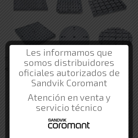
Les informamos que
somos distribuidores
14 de diciembre de 2023
Comercial Gama
novedades
oficiales autorizados de
Share
Sandvik Coromant
Atención en venta y
servicio técnico
About Comercial Gama