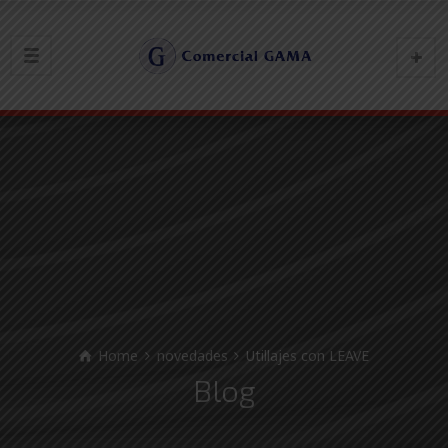
Home
novedades
Utillajes con LEAVE
Blog