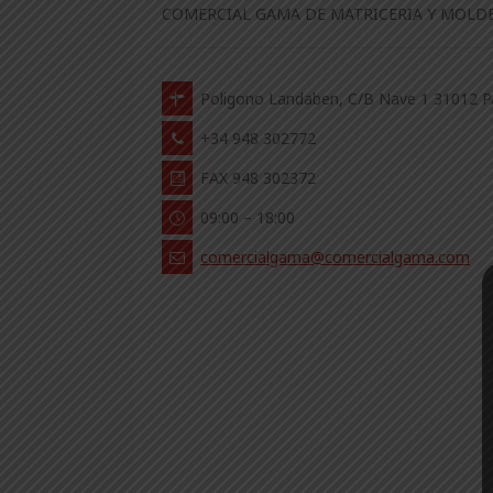
COMERCIAL GAMA DE MATRICERIA Y MOLDES
Poligono Landaben, C/B Nave 1 31012
+34 948 302772
FAX 948 302372
09:00 – 18:00
comercialgama@comercialgama.com