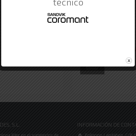
técnico
He leído y acepto la
pol
ES, S.L.
INFORMACIÓN DE CONT
na líder en el suministro de
Poligono Landaben, C/B