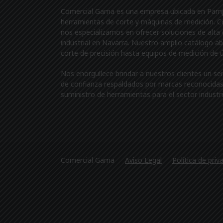
Comercial Gama es una empresa ubicada en Pamplo
herramientas de corte y máquinas de medición. 
nos especializamos en ofrecer soluciones de alta 
industrial en Navarra. Nuestro amplio catálogo a
corte de precisión hasta equipos de medición de 
Nos enorgullece brindar a nuestros clientes un se
de confianza respaldados por marcas reconocidas 
suministro de herramientas para el sector industri
Comercial Gama
Aviso Legal
Política de priv