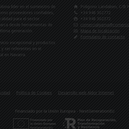
na líder en el suministro de
Poligono Landaben, C/B
Como proveedores confiables,
+34 948 302772
calidad para el sector
+34 948 302372
barca desde herramientas de
comercialgama@comerci
última generación.
Mapa de localización
Formulario de contacto
rvicio excepcional y productos
y ser referentes en el
al en Navarra.
acidad
Política de Cookies
Desarrollo web Aldor Internet
Financiado por la Unión Europea - NextGenerationEU