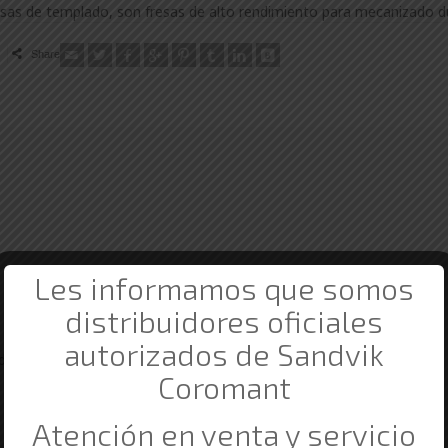
as de templado, son fresas de alto rendimiento para mecanizado d
Share
Les informamos que somos
distribuidores oficiales
autorizados de Sandvik
da.
Los campos obligatorios están marcados con
*
Coromant
Atención en venta y servicio