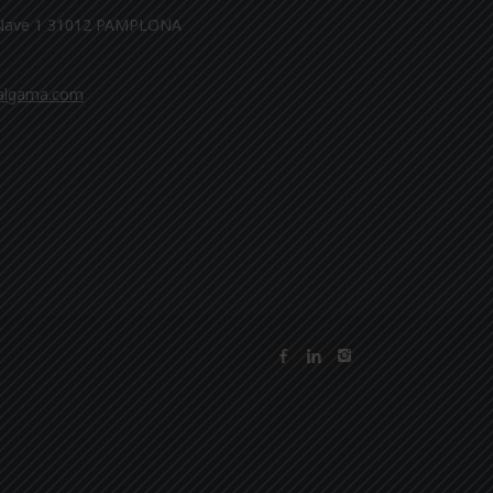
 Nave 1 31012 PAMPLONA
algama.com