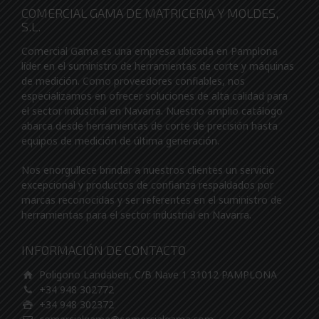
COMERCIAL GAMA DE MATRICERIA Y MOLDES,
S.L.
Comercial Gama es una empresa ubicada en Pamplona
líder en el suministro de herramientas de corte y máquinas
de medición. Como proveedores confiables, nos
especializamos en ofrecer soluciones de alta calidad para
el sector industrial en Navarra. Nuestro amplio catálogo
abarca desde herramientas de corte de precisión hasta
equipos de medición de última generación.
Nos enorgullece brindar a nuestros clientes un servicio
excepcional y productos de confianza respaldados por
marcas reconocidas y ser referentes en el suministro de
herramientas para el sector industrial en Navarra.
INFORMACIÓN DE CONTACTO
Poligono Landaben, C/B Nave 1 31012 PAMPLONA
+34 948 302772
+34 948 302372