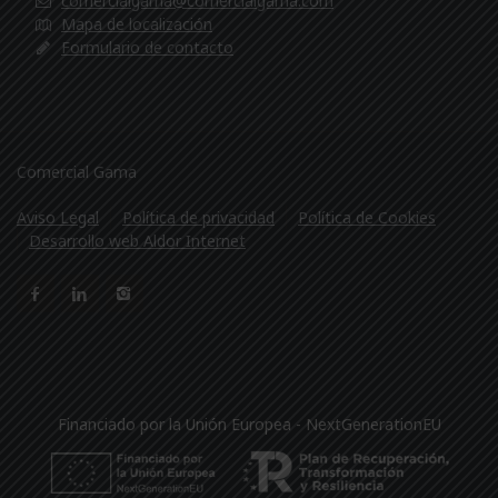
comercialgama@comercialgama.com
Mapa de localización
Formulario de contacto
Comercial Gama
Aviso Legal
Política de privacidad
Política de Cookies
Desarrollo web Aldor Internet
Financiado por la Unión Europea - NextGenerationEU