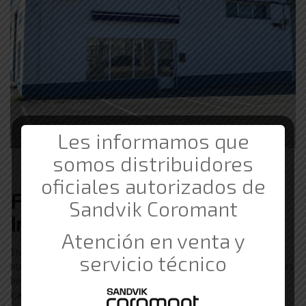
Les informamos que
somos distribuidores
oficiales autorizados de
Ferretería de Suministros
Sandvik Coromant
Industriales Barata en Vigo
Atención en venta y
En Comercial Gama trabajamos con clientes de Vigo. Durante
servicio técnico
nuestros 20 años de experiencia en los Suministros Industriales
hemos trabajado con empresas de Pontevedra, Redondela,
Cangas, Moaña, Marín, Tui…