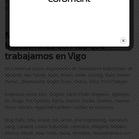
Empresas de Porriño, Lalín, Ponteareas, O Grove, A Guarda
usan suministros industriales de Comercial Gama.
Marcas de Suministros
Industriales con las que
trabajamos en Vigo
En Comercial Gama disponemos de Suministros Industriales de
AbraStel, Aks Teknik, Apfel, Ardon, Aslak, Assfalg, Baer, Bewer-
Puntec, Bluemaster, Bright-Tools, Chesa, Deta Tool Changer…
Empresas como Dirs, Dogher, Earth-Chain Magnets, Eppinger,
Eri, Eruge, Fcs System, Forza, Gamor, Gorilla, Grattec, Haimer,
Heco, Hidram, Hypermill también confían en nosotros.
Ibag Furbi, Ima, Insize, Isb, Jeton, Jms Engineering, Karnasch,
Lang, Larwind, Leave Industrial, Lehmann, Magafor, Midako,
Murtra, Nine9, Nixa Tools, Nova, Norelem, Novodinamica son