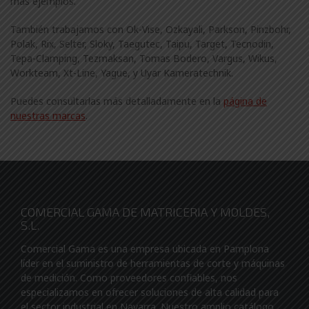
más ejemplos.
También trabajamos con Ok-Vise, Ozkayali, Parkson, Pinzbohr,
Polak, Rix, Selter, Sloky, Taegutec, Taipu, Target, Tecnodin,
Tepa-Clamping, Tezmaksan, Tomas Bodero, Vargus, Wikus,
Workteam, Xt-Line, Yague, y Uyar Kameratechnik.
Puedes consultarlas más detalladamente en la
página de
nuestras marcas
.
COMERCIAL GAMA DE MATRICERIA Y MOLDES,
S.L.
Comercial Gama es una empresa ubicada en Pamplona
líder en el suministro de herramientas de corte y máquinas
de medición. Como proveedores confiables, nos
especializamos en ofrecer soluciones de alta calidad para
el sector industrial en Navarra. Nuestro amplio catálogo