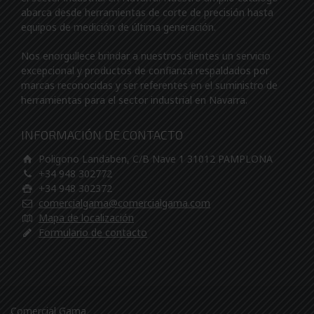
abarca desde herramientas de corte de precisión hasta
equipos de medición de última generación.
Nos enorgullece brindar a nuestros clientes un servicio
excepcional y productos de confianza respaldados por
marcas reconocidas y ser referentes en el suministro de
herramientas para el sector industrial en Navarra.
INFORMACIÓN DE CONTACTO
Poligono Landaben, C/B Nave 1 31012 PAMPLONA
+34 948 302772
+34 948 302372
comercialgama@comercialgama.com
Mapa de localización
Formulario de contacto
Comercial Gama