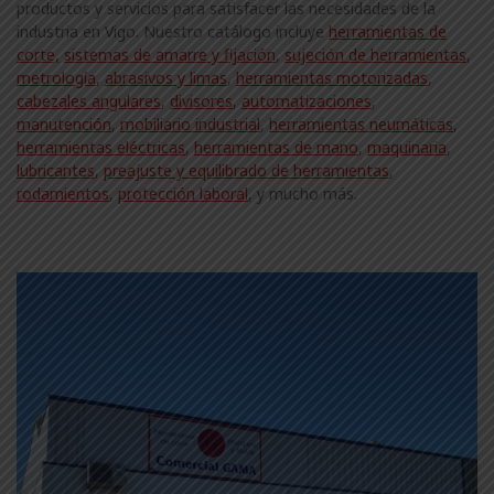
productos y servicios para satisfacer las necesidades de la
industria en Vigo. Nuestro catálogo incluye
herramientas de
corte,
sistemas de amarre y fijación
,
sujeción de herramientas
,
metrología
,
abrasivos y limas
,
herramientas motorizadas
,
cabezales angulares
,
divisores
,
automatizaciones
,
manutención
,
mobiliario industrial
,
herramientas neumáticas
,
herramientas eléctricas
,
herramientas de mano
,
maquinaria
,
lubricantes
,
preajuste y equilibrado de herramientas
,
rodamientos
,
protección laboral
, y mucho más.