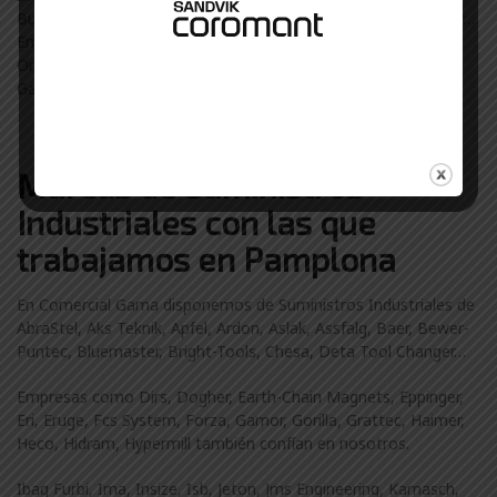
Burlada, Barañáin, Estella-Lizarra, Tafalla, Tudela, Zizur Mayor…
Empresas de Castejón, Cintruénigo, Corella, Lodosa, Olite,
Orkoien, Viana usan suministros industriales de Comercial
Gama.
Marcas de Suministros
Industriales con las que
trabajamos en Pamplona
En Comercial Gama disponemos de Suministros Industriales de
AbraStel, Aks Teknik, Apfel, Ardon, Aslak, Assfalg, Baer, Bewer-
Puntec, Bluemaster, Bright-Tools, Chesa, Deta Tool Changer…
Empresas como Dirs, Dogher, Earth-Chain Magnets, Eppinger,
Eri, Eruge, Fcs System, Forza, Gamor, Gorilla, Grattec, Haimer,
Heco, Hidram, Hypermill también confían en nosotros.
Ibag Furbi, Ima, Insize, Isb, Jeton, Jms Engineering, Karnasch,