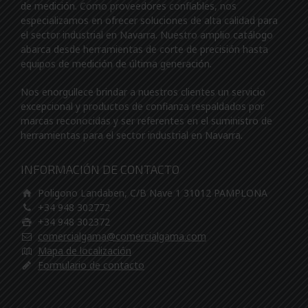
de medición. Como proveedores confiables, nos
especializamos en ofrecer soluciones de alta calidad para
el sector industrial en Navarra. Nuestro amplio catálogo
abarca desde herramientas de corte de precisión hasta
equipos de medición de última generación.
Nos enorgullece brindar a nuestros clientes un servicio
excepcional y productos de confianza respaldados por
marcas reconocidas y ser referentes en el suministro de
herramientas para el sector industrial en Navarra.
INFORMACIÓN DE CONTACTO
Poligono Landaben, C/B Nave 1 31012 PAMPLONA
+34 948 302772
+34 948 302372
comercialgama@comercialgama.com
Mapa de localización
Formulario de contacto