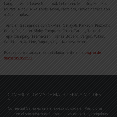
Lang, Larwind, Leave Industrial, Lehmann, Magafor, Midako,
Murtra, Nine9, Nixa Tools, Nova, Norelem, Novodinamica son
más ejemplos.
También trabajamos con Ok-Vise, Ozkayali, Parkson, Pinzbohr,
Polak, Rix, Selter, Sloky, Taegutec, Taipu, Target, Tecnodin,
Tepa-Clamping, Tezmaksan, Tomas Bodero, Vargus, Wikus,
Workteam, Xt-Line, Yague, y Uyar Kameratechnik.
Puedes consultarlas más detalladamente en la
página de
nuestras marcas
.
COMERCIAL GAMA DE MATRICERIA Y MOLDES,
S.L.
Comercial Gama es una empresa ubicada en Pamplona
líder en el suministro de herramientas de corte y máquinas