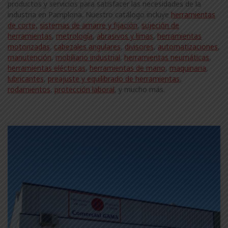
productos y servicios para satisfacer las necesidades de la
industria en Pamplona. Nuestro catálogo incluye
herramientas
de corte,
sistemas de amarre y fijación
,
sujeción de
herramientas
,
metrología
,
abrasivos y limas
,
herramientas
motorizadas
,
cabezales angulares
,
divisores
,
automatizaciones
,
manutención
,
mobiliario industrial
,
herramientas neumáticas
,
herramientas eléctricas
,
herramientas de mano
,
maquinaria
,
lubricantes
,
preajuste y equilibrado de herramientas
,
rodamientos
,
protección laboral
, y mucho más.