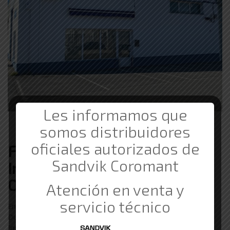
Les informamos que
somos distribuidores
oficiales autorizados de
Ferretería de Suministros
Sandvik Coromant
Industriales Barata en
Oiartzun
Atención en venta y
servicio técnico
En Comercial Gama trabajamos con clientes de Oiartzun.
Durante nuestros 20 años de experiencia en los Suministros
Industriales hemos trabajado con empresas de Donostia-San