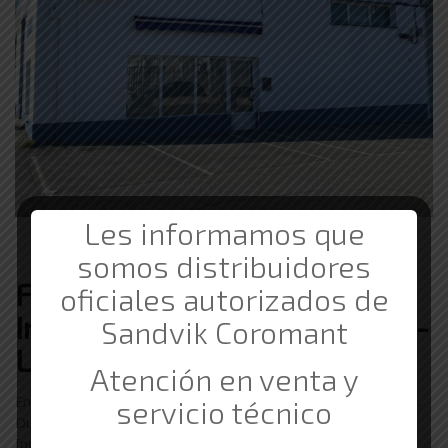
Les informamos que
somos distribuidores
Ferretería de Suministros
oficiales autorizados de
Industriales Barata en Laudio-
Sandvik Coromant
Llodio
Atención en venta y
En Comercial Gama trabajamos con clientes de Laudio-Llodio.
servicio técnico
Durante nuestros 20 años de experiencia en los Suministros
Industriales hemos trabajado con empresas de Amurrio,