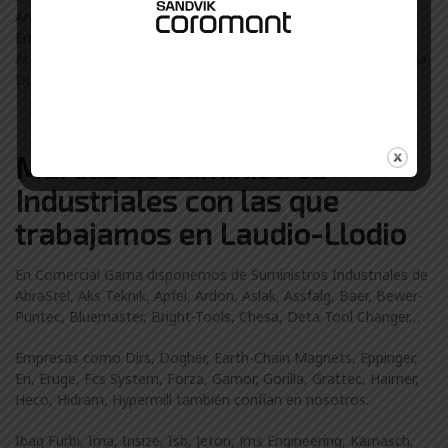
Arrasate…
Empresas de Vitoria-Gasteiz, Agurain, Salvatierra-Agurain,
Aramayona, Lagrán, Samaniego, Laguardia, Oyón-Oion, Alegría-
Dulantzi usan suministros industriales de Comercial Gama.
Marcas de Suministros
Industriales con las que
trabajamos en Laudio-Llodio
En Comercial Gama disponemos de Suministros Industriales de
AbraStel, Aks Teknik, Apfel, Ardon, Aslak, Assfalg, Baer, Bewer-
Puntec, Bluemaster, Bright-Tools, Chesa, Deta Tool Changer…
Empresas como Dirs, Dogher, Earth-Chain Magnets, Eppinger,
Eri, Eruge, Fcs System, Forza, Gamor, Gorilla, Grattec, Haimer,
Heco, Hidram, Hypermill también confían en nosotros.
Ibag Furbi, Ima, Insize, Isb, Jeton, Jms Engineering, Karnasch,