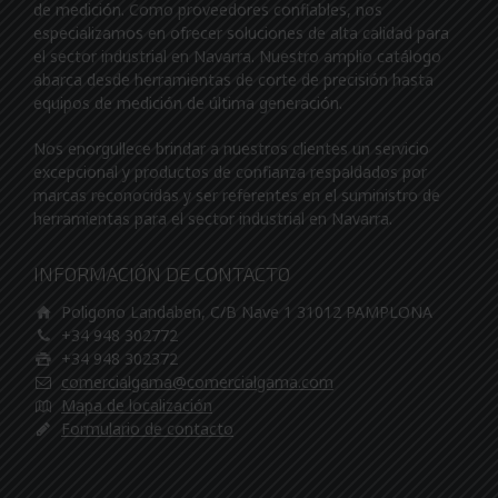
de medición. Como proveedores confiables, nos
especializamos en ofrecer soluciones de alta calidad para
el sector industrial en Navarra. Nuestro amplio catálogo
abarca desde herramientas de corte de precisión hasta
equipos de medición de última generación.
Nos enorgullece brindar a nuestros clientes un servicio
excepcional y productos de confianza respaldados por
marcas reconocidas y ser referentes en el suministro de
herramientas para el sector industrial en Navarra.
INFORMACIÓN DE CONTACTO
Poligono Landaben, C/B Nave 1 31012 PAMPLONA
+34 948 302772
+34 948 302372
comercialgama@comercialgama.com
Mapa de localización
Formulario de contacto