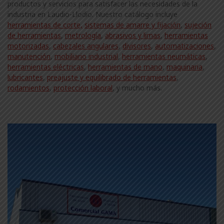
productos y servicios para satisfacer las necesidades de la
industria en Laudio-Llodio. Nuestro catálogo incluye
herramientas de corte,
sistemas de amarre y fijación
,
sujeción
de herramientas
,
metrología
,
abrasivos y limas
,
herramientas
motorizadas
,
cabezales angulares
,
divisores
,
automatizaciones
,
manutención
,
mobiliario industrial
,
herramientas neumáticas
,
herramientas eléctricas
,
herramientas de mano
,
maquinaria
,
lubricantes
,
preajuste y equilibrado de herramientas
,
rodamientos
,
protección laboral
, y mucho más.