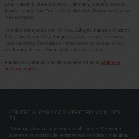
Lang, Larwind, Leave Industrial, Lehmann, Magafor, Midako,
Murtra, Nine9, Nixa Tools, Nova, Norelem, Novodinamica son
más ejemplos.
También trabajamos con Ok-Vise, Ozkayali, Parkson, Pinzbohr,
Polak, Rix, Selter, Sloky, Taegutec, Taipu, Target, Tecnodin,
Tepa-Clamping, Tezmaksan, Tomas Bodero, Vargus, Wikus,
Workteam, Xt-Line, Yague, y Uyar Kameratechnik.
Puedes consultarlas más detalladamente en la
página de
nuestras marcas
.
COMERCIAL GAMA DE MATRICERIA Y MOLDES,
S.L.
Comercial Gama es una empresa ubicada en Pamplona
líder en el suministro de herramientas de corte y máquinas