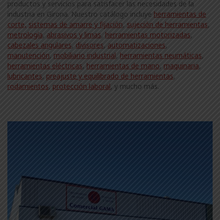
productos y servicios para satisfacer las necesidades de la
industria en Girona. Nuestro catálogo incluye
herramientas de
corte,
sistemas de amarre y fijación
,
sujeción de herramientas
,
metrología
,
abrasivos y limas
,
herramientas motorizadas
,
cabezales angulares
,
divisores
,
automatizaciones
,
manutención
,
mobiliario industrial
,
herramientas neumáticas
,
herramientas eléctricas
,
herramientas de mano
,
maquinaria
,
lubricantes
,
preajuste y equilibrado de herramientas
,
rodamientos
,
protección laboral
, y mucho más.