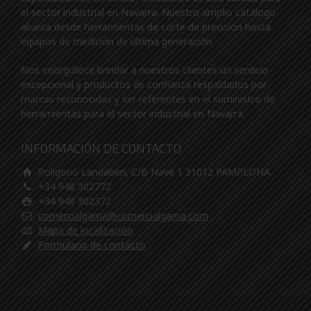
el sector industrial en Navarra. Nuestro amplio catálogo
abarca desde herramientas de corte de precisión hasta
equipos de medición de última generación.
Nos enorgullece brindar a nuestros clientes un servicio
excepcional y productos de confianza respaldados por
marcas reconocidas y ser referentes en el suministro de
herramientas para el sector industrial en Navarra.
INFORMACIÓN DE CONTACTO
Poligono Landaben, C/B Nave 1 31012 PAMPLONA
+34 948 302772
+34 948 302372
comercialgama@comercialgama.com
Mapa de localización
Formulario de contacto