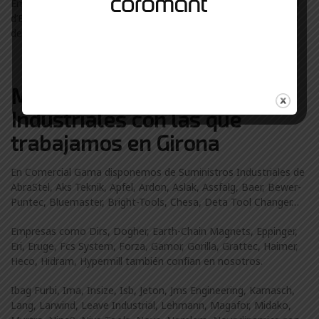
Empresas de Sant Feliu de Guíxols, Roses, Banyoles, La Bisbal
d’Empordà, Torroella de Montgrí usan suministros industriales
de Comercial Gama.
Marcas de Suministros
Industriales con las que
trabajamos en Girona
En Comercial Gama disponemos de Suministros Industriales de
AbraStel, Aks Teknik, Apfel, Ardon, Aslak, Assfalg, Baer, Bewer-
Puntec, Bluemaster, Bright-Tools, Chesa, Deta Tool Changer…
Empresas como Dirs, Dogher, Earth-Chain Magnets, Eppinger,
Eri, Eruge, Fcs System, Forza, Gamor, Gorilla, Grattec, Haimer,
Heco, Hidram, Hypermill también confían en nosotros.
Ibag Furbi, Ima, Insize, Isb, Jeton, Jms Engineering, Karnasch,
Lang, Larwind, Leave Industrial, Lehmann, Magafor, Midako,