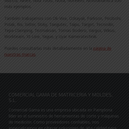
Murtra, Nine9, Nixa Tools, Nova, Norelem, Novodinamica son
más ejemplos.
También trabajamos con Ok-Vise, Ozkayali, Parkson, Pinzbohr,
Polak, Rix, Selter, Sloky, Taegutec, Taipu, Target, Tecnodin,
Tepa-Clamping, Tezmaksan, Tomas Bodero, Vargus, Wikus,
Workteam, Xt-Line, Yague, y Uyar Kameratechnik.
Puedes consultarlas más detalladamente en la
página de
nuestras marcas
.
COMERCIAL GAMA DE MATRICERIA Y MOLDES,
S.L.
Comercial Gama es una empresa ubicada en Pamplona
líder en el suministro de herramientas de corte y máquinas
de medición. Como proveedores confiables, nos
especializamos en ofrecer soluciones de alta calidad para