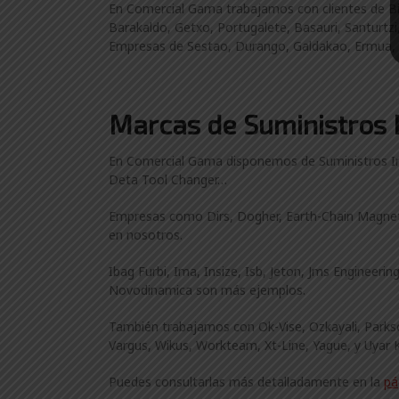
En Comercial Gama trabajamos con clientes de Bi
Barakaldo, Getxo, Portugalete, Basauri, Santurtzi
Empresas de Sestao, Durango, Galdakao, Ermua, E
Marcas de Suministros I
En Comercial Gama disponemos de Suministros Indu
Deta Tool Changer…
Empresas como Dirs, Dogher, Earth-Chain Magnets,
en nosotros.
Ibag Furbi, Ima, Insize, Isb, Jeton, Jms Engineer
Novodinamica son más ejemplos.
También trabajamos con Ok-Vise, Ozkayali, Parkso
Vargus, Wikus, Workteam, Xt-Line, Yague, y Uyar 
Puedes consultarlas más detalladamente en la
pá