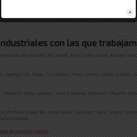
lbao. Durante nuestros 20 años de experiencia en los Suministros I
, Leioa…
randio usan suministros industriales de Comercial Gama.
ndustriales con las que trabajam
striales de AbraStel, Aks Teknik, Apfel, Ardon, Aslak, Assfalg, Baer
 Eppinger, Eri, Eruge, Fcs System, Forza, Gamor, Gorilla, Grattec, 
ing, Karnasch, Lang, Larwind, Leave Industrial, Lehmann, Magafor, Mi
n, Pinzbohr, Polak, Rix, Selter, Sloky, Taegutec, Taipu, Target, Te
Kameratechnik.
gina de nuestras marcas
.