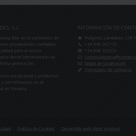
ES, S.L.
INFORMACIÓN DE CONT
na líder en el suministro de
Poligono Landaben, C/B
Como proveedores confiables,
+34 948 302772
calidad para el sector
+34 948 302372
barca desde herramientas de
comercialgama@comerci
última generación.
Mapa de localización
Formulario de contacto
rvicio excepcional y productos
y ser referentes en el
al en Navarra.
acidad
Política de Cookies
Desarrollo web Aldor Internet