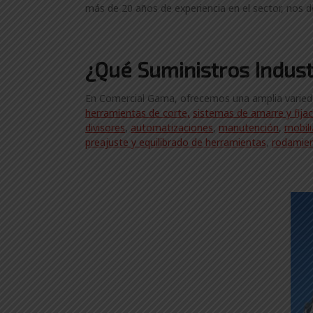
más de 20 años de experiencia en el sector, nos d
¿Qué Suministros Indust
En Comercial Gama, ofrecemos una amplia variedad 
herramientas de corte,
sistemas de amarre y fija
divisores
,
automatizaciones
,
manutención
,
mobili
preajuste y equilibrado de herramientas
,
rodamie