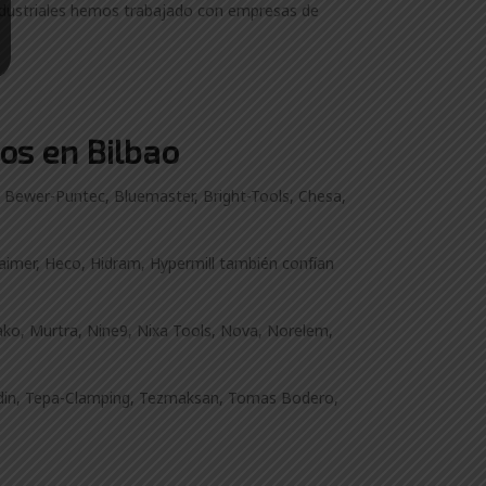
ndustriales hemos trabajado con empresas de
os en Bilbao
, Bewer-Puntec, Bluemaster, Bright-Tools, Chesa,
Haimer, Heco, Hidram, Hypermill también confían
dako, Murtra, Nine9, Nixa Tools, Nova, Norelem,
cnodin, Tepa-Clamping, Tezmaksan, Tomas Bodero,