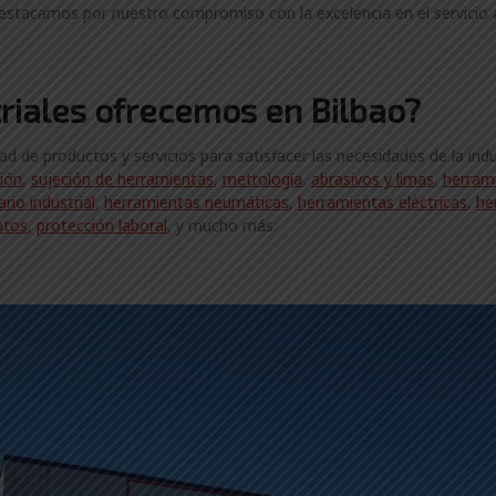
estacamos por nuestro compromiso con la excelencia en el servicio al
riales ofrecemos en Bilbao?
de productos y servicios para satisfacer las necesidades de la indu
ción
,
sujeción de herramientas
,
metrología
,
abrasivos y limas
,
herram
ario industrial
,
herramientas neumáticas
,
herramientas eléctricas
,
he
ntos
,
protección laboral
, y mucho más.