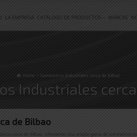
O
LA EMPRESA
CATÁLOGO DE PRODUCTOS
MARCAS
N
Home
Suministros Industriales cerca de Bilbao
os Industriales cerca
rca de Bilbao
fianza cerca de Bilbao, ofreciendo una amplia gama de suministros ind