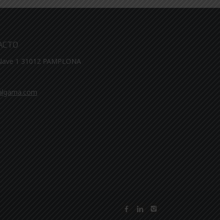
ACTO
 Nave 1 31012 PAMPLONA
algama.com