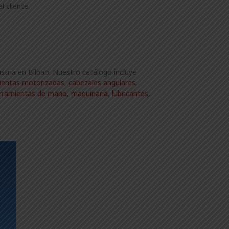
 cliente.
stria en Bilbao. Nuestro catálogo incluye
ientas motorizadas
,
cabezales angulares
,
rramientas de mano
,
maquinaria
,
lubricantes
,