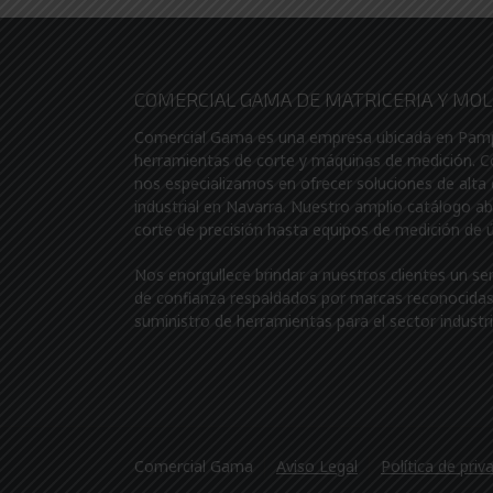
COMERCIAL GAMA DE MATRICERIA Y MOLD
Comercial Gama es una empresa ubicada en Pamplo
herramientas de corte y máquinas de medición. 
nos especializamos en ofrecer soluciones de alta 
industrial en Navarra. Nuestro amplio catálogo a
corte de precisión hasta equipos de medición de 
Nos enorgullece brindar a nuestros clientes un se
de confianza respaldados por marcas reconocidas 
suministro de herramientas para el sector industri
Comercial Gama
Aviso Legal
Política de priv