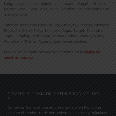
Lang, Larwind, Leave Industrial, Lehmann, Magafor, Midako,
Murtra, Nine9, Nixa Tools, Nova, Norelem, Novodinamica son
más ejemplos.
También trabajamos con Ok-Vise, Ozkayali, Parkson, Pinzbohr,
Polak, Rix, Selter, Sloky, Taegutec, Taipu, Target, Tecnodin,
Tepa-Clamping, Tezmaksan, Tomas Bodero, Vargus, Wikus,
Workteam, Xt-Line, Yague, y Uyar Kameratechnik.
Puedes consultarlas más detalladamente en la
página de
nuestras marcas
.
COMERCIAL GAMA DE MATRICERIA Y MOLDES,
S.L.
Comercial Gama es una empresa ubicada en Pamplona
líder en el suministro de herramientas de corte y máquinas