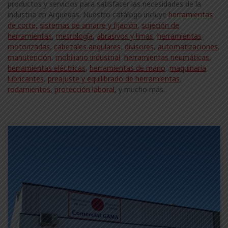
productos y servicios para satisfacer las necesidades de la
industria en Arguedas. Nuestro catálogo incluye
herramientas
de corte,
sistemas de amarre y fijación
,
sujeción de
herramientas
,
metrología
,
abrasivos y limas
,
herramientas
motorizadas
,
cabezales angulares
,
divisores
,
automatizaciones
,
manutención
,
mobiliario industrial
,
herramientas neumáticas
,
herramientas eléctricas
,
herramientas de mano
,
maquinaria
,
lubricantes
,
preajuste y equilibrado de herramientas
,
rodamientos
,
protección laboral
, y mucho más.