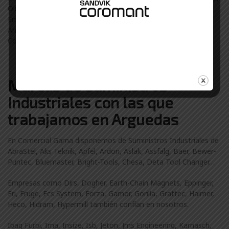
Olite, Cintruénigo, Castejón…
Empresas de Pamplona, Barañáin, Estella-Lizarra, Villatuerta,
Ansoáin, Burlada, Fustiñana usan suministros industriales de
Comercial Gama.
Marcas de Suministros
Industriales con las que
trabajamos en Arguedas
En Comercial Gama disponemos de Suministros Industriales de
AbraStel, Aks Teknik, Apfel, Ardon, Aslak, Assfalg, Baer, Bewer-
Puntec, Bluemaster, Bright-Tools, Chesa, Deta Tool Changer…
Empresas como Dirs, Dogher, Earth-Chain Magnets, Eppinger,
Eri, Eruge, Fcs System, Forza, Gamor, Gorilla, Grattec, Haimer,
Heco, Hidram, Hypermill también confían en nosotros.
Ibag Furbi, Ima, Insize, Isb, Jeton, Jms Engineering, Karnasch,