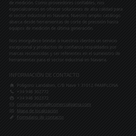
de medición. Como proveedores confiables, nos
especializamos en ofrecer soluciones de alta calidad para
el sector industrial en Navarra. Nuestro amplio catálogo
abarca desde herramientas de corte de precisión hasta
equipos de medición de última generación.
Nos enorgullece brindar a nuestros clientes un servicio
excepcional y productos de confianza respaldados por
marcas reconocidas y ser referentes en el suministro de
herramientas para el sector industrial en Navarra.
INFORMACIÓN DE CONTACTO
Poligono Landaben, C/B Nave 1 31012 PAMPLONA
+34 948 302772
+34 948 302372
comercialgama@comercialgama.com
Mapa de localización
Formulario de contacto