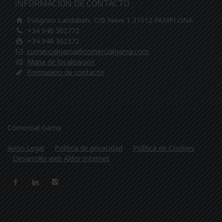
INFORMACIÓN DE CONTACTO
Poligono Landaben, C/B Nave 1 31012 PAMPLONA
+34 948 302772
+34 948 302372
comercialgama@comercialgama.com
Mapa de localización
Formulario de contacto
Comercial Gama
Aviso Legal
Política de privacidad
Política de Cookies
Desarrollo web Aldor Internet