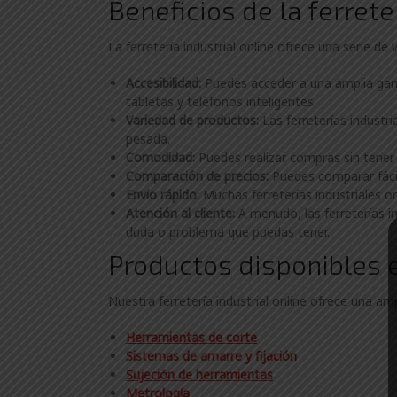
Beneficios de la ferrete
La ferretería industrial online ofrece una serie de 
Accesibilidad:
Puedes acceder a una amplia gam
tabletas y teléfonos inteligentes.
Variedad de productos:
Las ferreterías industr
pesada.
Comodidad:
Puedes realizar compras sin tener 
Comparación de precios:
Puedes comparar fácil
Envío rápido:
Muchas ferreterías industriales on
Atención al cliente:
A menudo, las ferreterías in
duda o problema que puedas tener.
Productos disponibles e
Nuestra ferretería industrial online ofrece una am
Herramientas de corte
Sistemas de amarre y fijación
Sujeción de herramientas
Metrología