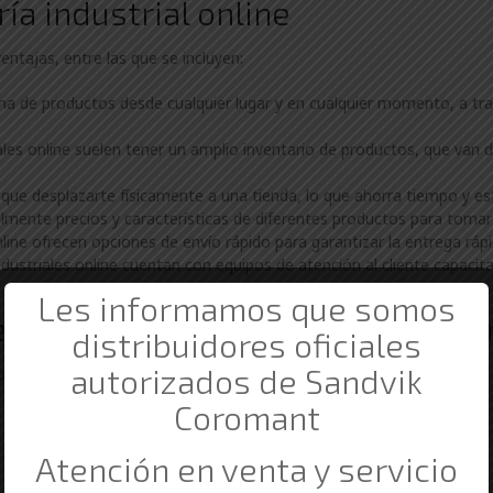
ría industrial online
ventajas, entre las que se incluyen:
a de productos desde cualquier lugar y en cualquier momento, a tr
iales online suelen tener un amplio inventario de productos, que va
que desplazarte físicamente a una tienda, lo que ahorra tiempo y es
mente precios y características de diferentes productos para toma
line ofrecen opciones de envío rápido para garantizar la entrega ráp
dustriales online cuentan con equipos de atención al cliente capacita
Les informamos que somos
n nuestra ferretería industrial o
distribuidores oficiales
autorizados de Sandvik
plia selección de productos, incluyendo:
Coromant
Atención en venta y servicio