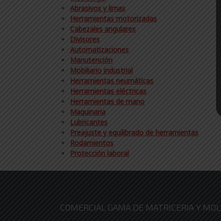
Abrasivos y limas
Herramientas motorizadas
Cabezales angulares
Divisores
Automatizaciones
Manutención
Mobiliario industrial
Herramientas neumáticas
Herramientas eléctricas
Herramientas de mano
Maquinaria
Lubricantes
Preajuste y equilibrado de herramientas
Rodamientos
Protección laboral
COMERCIAL GAMA DE MATRICERIA Y MOLD