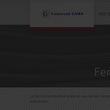
INICI
Fer
La ferretería industrial online es una opción conv
industriales.