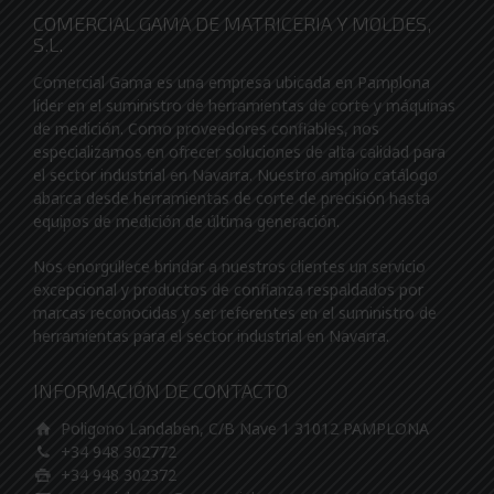
COMERCIAL GAMA DE MATRICERIA Y MOLDES,
S.L.
Comercial Gama es una empresa ubicada en Pamplona
líder en el suministro de herramientas de corte y máquinas
de medición. Como proveedores confiables, nos
especializamos en ofrecer soluciones de alta calidad para
el sector industrial en Navarra. Nuestro amplio catálogo
abarca desde herramientas de corte de precisión hasta
equipos de medición de última generación.
Nos enorgullece brindar a nuestros clientes un servicio
excepcional y productos de confianza respaldados por
marcas reconocidas y ser referentes en el suministro de
herramientas para el sector industrial en Navarra.
INFORMACIÓN DE CONTACTO
Poligono Landaben, C/B Nave 1 31012 PAMPLONA
+34 948 302772
+34 948 302372