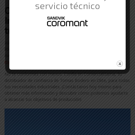
servicio técnico
Otras marcas de Suministros
Industriales con las que
trabajamos en Olite
Además de Tomas Bodero, colaboramos con otras marcas
líderes en el sector industrial en Olite. Descubre más sobre
nuestra amplia gama de marcas visitando nuestra
página de
marcas
.
No te conformes con menos. Confía en ComercialGama, tu
distribuidor de confianza de Tomas Bodero en Olite, para todas
tus necesidades industriales. ¡Contáctanos hoy mismo para
obtener más información y descubrir cómo podemos ayudarte
a alcanzar tus objetivos de producción!