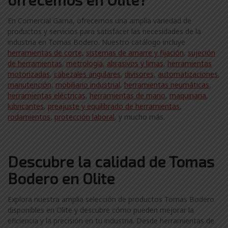
En Comercial Gama, ofrecemos una amplia variedad de
productos y servicios para satisfacer las necesidades de la
industria en Tomas Bodero. Nuestro catálogo incluye
herramientas de corte,
sistemas de amarre y fijación
,
sujeción
de herramientas
,
metrología
,
abrasivos y limas
,
herramientas
motorizadas
,
cabezales angulares
,
divisores
,
automatizaciones
,
manutención
,
mobiliario industrial
,
herramientas neumáticas
,
herramientas eléctricas
,
herramientas de mano
,
maquinaria
,
lubricantes
,
preajuste y equilibrado de herramientas
,
rodamientos
,
protección laboral
, y mucho más.
Descubre la calidad de Tomas
Bodero en Olite
Explora nuestra amplia selección de productos Tomas Bodero
disponibles en Olite y descubre cómo pueden mejorar la
eficiencia y la precisión en tu industria. Desde herramientas de