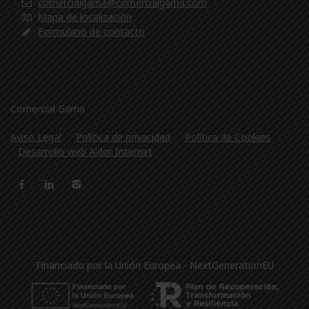
comercialgama@comercialgama.com
Mapa de localización
Formulario de contacto
Comercial Gama
Aviso Legal
Política de privacidad
Política de Cookies
Desarrollo web Aldor Internet
Financiado por la Unión Europea - NextGenerationEU