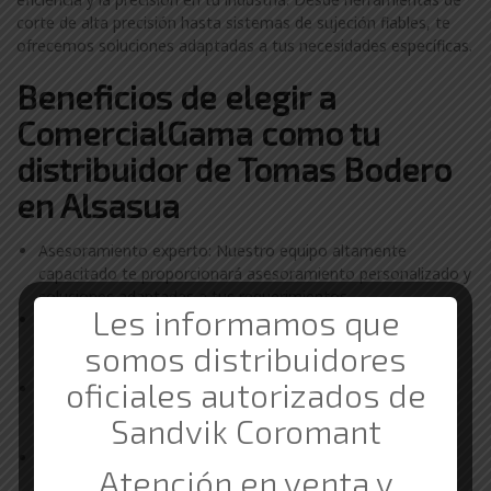
corte de alta precisión hasta sistemas de sujeción fiables, te
ofrecemos soluciones adaptadas a tus necesidades específicas.
Beneficios de elegir a
ComercialGama como tu
distribuidor de Tomas Bodero
en Alsasua
Asesoramiento experto: Nuestro equipo altamente
capacitado te proporcionará asesoramiento personalizado y
soluciones adaptadas a tus requerimientos.
Les informamos que
Calidad garantizada: Trabajamos directamente con Tomas
Bodero para asegurar la calidad y la autenticidad de cada
somos distribuidores
producto que ofrecemos.
oficiales autorizados de
Entrega rápida: Contamos con un eficiente sistema de
logística para garantizar la entrega rápida y segura de tus
Sandvik Coromant
pedidos en Alsasua.
Servicio al cliente excepcional: Nuestro compromiso es
Atención en venta y
brindarte una experiencia de compra satisfactoria y un