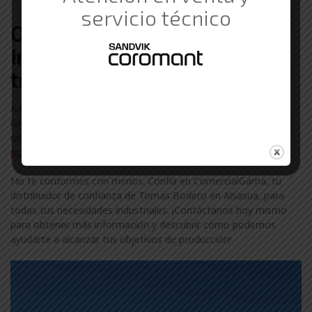
servicio al cliente de primera clase.
servicio técnico
Otras marcas de Suministros
Industriales con las que
trabajamos en Alsasua
Además de Tomas Bodero, colaboramos con otras marcas
líderes en el sector industrial en Alsasua. Descubre más sobre
nuestra amplia gama de marcas visitando nuestra
página de
marcas
.
No te conformes con menos. Confía en ComercialGama, tu
distribuidor de confianza de Tomas Bodero en Alsasua, para
todas tus necesidades industriales. ¡Contáctanos hoy mismo
para obtener más información y descubrir cómo podemos
ayudarte a alcanzar tus objetivos de producción!