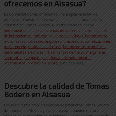
ofrecemos en Alsasua?
En Comercial Gama, ofrecemos una amplia variedad de
productos y servicios para satisfacer las necesidades de la
industria en Tomas Bodero. Nuestro catálogo incluye
herramientas de corte,
sistemas de amarre y fijación
,
sujeción
de herramientas
,
metrología
,
abrasivos y limas
,
herramientas
motorizadas
,
cabezales angulares
,
divisores
,
automatizaciones
,
manutención
,
mobiliario industrial
,
herramientas neumáticas
,
herramientas eléctricas
,
herramientas de mano
,
maquinaria
,
lubricantes
,
preajuste y equilibrado de herramientas
,
rodamientos
,
protección laboral
, y mucho más.
Descubre la calidad de Tomas
Bodero en Alsasua
Explora nuestra amplia selección de productos Tomas Bodero
disponibles en Alsasua y descubre cómo pueden mejorar la
eficiencia y la precisión en tu industria. Desde herramientas de