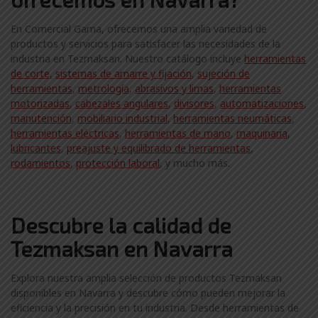
En Comercial Gama, ofrecemos una amplia variedad de
productos y servicios para satisfacer las necesidades de la
industria en Tezmaksan. Nuestro catálogo incluye
herramientas
de corte,
sistemas de amarre y fijación
,
sujeción de
herramientas
,
metrología
,
abrasivos y limas
,
herramientas
motorizadas
,
cabezales angulares
,
divisores
,
automatizaciones
,
manutención
,
mobiliario industrial
,
herramientas neumáticas
,
herramientas eléctricas
,
herramientas de mano
,
maquinaria
,
lubricantes
,
preajuste y equilibrado de herramientas
,
rodamientos
,
protección laboral
, y mucho más.
Descubre la calidad de
Tezmaksan en Navarra
Explora nuestra amplia selección de productos Tezmaksan
disponibles en Navarra y descubre cómo pueden mejorar la
eficiencia y la precisión en tu industria. Desde herramientas de