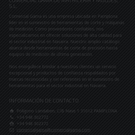
COMERCIAL GAMA DE MATRICERIA Y MOLDES,
S.L.
Comercial Gama es una empresa ubicada en Pamplona
líder en el suministro de herramientas de corte y máquinas
de medición. Como proveedores confiables, nos
especializamos en ofrecer soluciones de alta calidad para
el sector industrial en Navarra. Nuestro amplio catálogo
abarca desde herramientas de corte de precisión hasta
equipos de medición de última generación.
Nos enorgullece brindar a nuestros clientes un servicio
excepcional y productos de confianza respaldados por
marcas reconocidas y ser referentes en el suministro de
herramientas para el sector industrial en Navarra.
INFORMACIÓN DE CONTACTO
Poligono Landaben, C/B Nave 1 31012 PAMPLONA
+34 948 302772
+34 948 302372
comercialgama@comercialgama.com