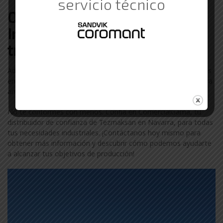
servicio técnico
Otras marcas de Suministros
Industriales con las que
trabajamos en Navarra
Además de Tezmaksan, colaboramos con otras marcas líderes
en el sector industrial en Navarra. Descubre más sobre nuestra
amplia gama de marcas visitando nuestra
página de marcas
.
No te conformes con menos. Confía en ComercialGama, tu
distribuidor de confianza de Tezmaksan en Navarra, para todas
tus necesidades industriales. ¡Contáctanos hoy mismo para
obtener más información y descubrir cómo podemos ayudarte
a alcanzar tus objetivos de producción!