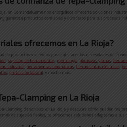
es
de confianza de
Tepa-Clamping 
oja, en ComercialGama nos enorgullece ofrecerte soluciones industri
ng garantiza productos confiables y duraderos para tus procesos indu
riales ofrecemos en La Rioja?
 de productos y servicios para satisfacer las necesidades de la ind
ción
,
sujeción de herramientas
,
metrología
,
abrasivos y limas
,
herram
ario industrial
,
herramientas neumáticas
,
herramientas eléctricas
,
he
ntos
,
protección laboral
, y mucho más.
Tepa-Clamping en La Rioja
a-Clamping disponibles en La Rioja y descubre cómo pueden mejorar la
temas de sujeción fiables, te ofrecemos soluciones adaptadas a tus 