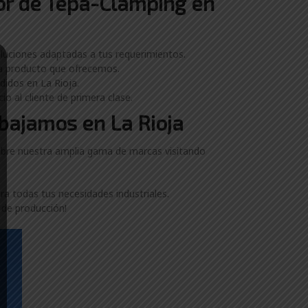
dor de Tepa-Clamping en
luciones adaptadas a tus requerimientos.
da producto que ofrecemos.
didos en La Rioja.
o al cliente de primera clase.
abajamos en La Rioja
obre nuestra amplia gama de marcas visitando
a todas tus necesidades industriales.
de producción!