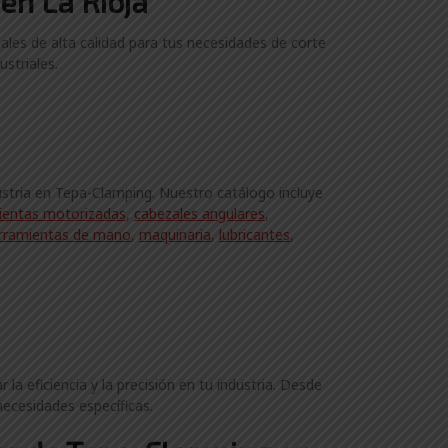
en La Rioja
ales de alta calidad para tus necesidades de corte
striales.
ustria en Tepa-Clamping. Nuestro catálogo incluye
ientas motorizadas
,
cabezales angulares
,
rramientas de mano
,
maquinaria
,
lubricantes
,
 eficiencia y la precisión en tu industria. Desde
necesidades específicas.