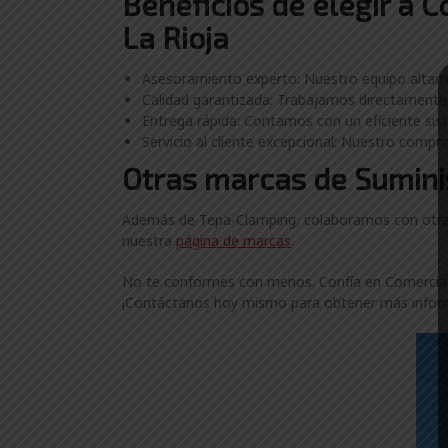
Beneficios de elegir a 
La Rioja
Asesoramiento experto: Nuestro equipo altame
Calidad garantizada: Trabajamos directamente 
Entrega rápida: Contamos con un eficiente sist
Servicio al cliente excepcional: Nuestro compro
Otras marcas de Suminis
Además de Tepa-Clamping, colaboramos con otras 
nuestra
página de marcas
.
No te conformes con menos. Confía en ComercialGa
¡Contáctanos hoy mismo para obtener más inform