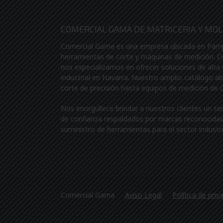
COMERCIAL GAMA DE MATRICERIA Y MOLD
Comercial Gama es una empresa ubicada en Pamplo
herramientas de corte y máquinas de medición. 
nos especializamos en ofrecer soluciones de alta 
industrial en Navarra. Nuestro amplio catálogo a
corte de precisión hasta equipos de medición de 
Nos enorgullece brindar a nuestros clientes un se
de confianza respaldados por marcas reconocidas 
suministro de herramientas para el sector industri
Comercial Gama
Aviso Legal
Política de priv