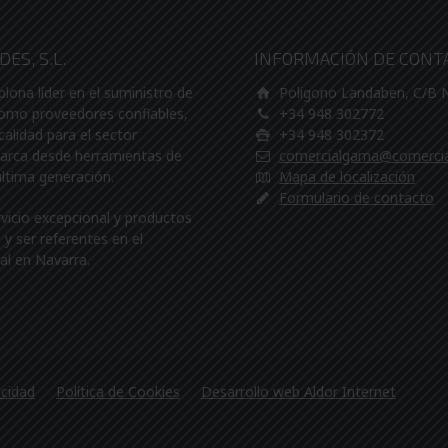
ES, S.L.
INFORMACIÓN DE CONT
na líder en el suministro de
Poligono Landaben, C/B
Como proveedores confiables,
+34 948 302772
calidad para el sector
+34 948 302372
barca desde herramientas de
comercialgama@comerci
última generación.
Mapa de localización
Formulario de contacto
rvicio excepcional y productos
y ser referentes en el
al en Navarra.
acidad
Política de Cookies
Desarrollo web Aldor Internet