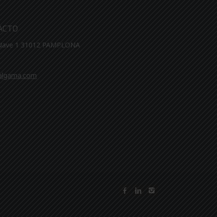
ACTO
 Nave 1 31012 PAMPLONA
algama.com