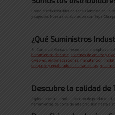
Somos los distribuidor
Como distribuidor líder de Tepa-Clamping en La Ri
y sujeción. Nuestra colaboración con Tepa-Clampi
¿Qué Suministros Indust
En Comercial Gama, ofrecemos una amplia variedad
herramientas de corte,
sistemas de amarre y fija
divisores
,
automatizaciones
,
manutención
,
mobili
preajuste y equilibrado de herramientas
,
rodamie
Descubre la calidad de 
Explora nuestra amplia selección de productos Tep
herramientas de corte de alta precisión hasta sis