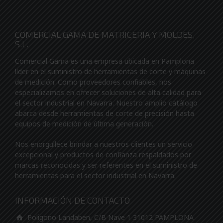
COMERCIAL GAMA DE MATRICERIA Y MOLDES,
S.L.
Comercial Gama es una empresa ubicada en Pamplona
líder en el suministro de herramientas de corte y máquinas
de medición. Como proveedores confiables, nos
especializamos en ofrecer soluciones de alta calidad para
el sector industrial en Navarra. Nuestro amplio catálogo
abarca desde herramientas de corte de precisión hasta
equipos de medición de última generación.
Nos enorgullece brindar a nuestros clientes un servicio
excepcional y productos de confianza respaldados por
marcas reconocidas y ser referentes en el suministro de
herramientas para el sector industrial en Navarra.
INFORMACIÓN DE CONTACTO
Poligono Landaben, C/B Nave 1 31012 PAMPLONA