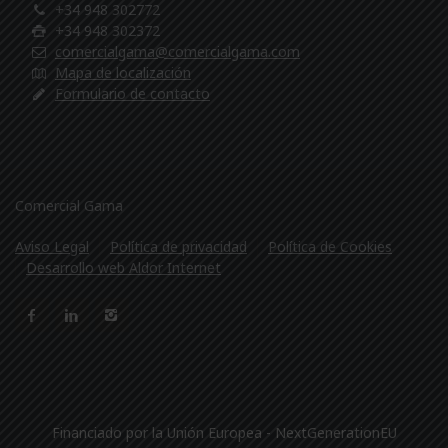
+34 948 302772
+34 948 302372
comercialgama@comercialgama.com
Mapa de localización
Formulario de contacto
Comercial Gama
Aviso Legal
Política de privacidad
Política de Cookies
Desarrollo web Aldor Internet
Financiado por la Unión Europea - NextGenerationEU