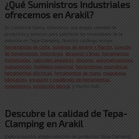
¿Qué Suministros Industriales
ofrecemos en Arakil?
En Comercial Gama, ofrecemos una amplia variedad de
productos y servicios para satisfacer las necesidades de la
industria en Tepa-Clamping. Nuestro catálogo incluye
herramientas de corte,
sistemas de amarre y fijación
,
sujeción
de herramientas
,
metrología
,
abrasivos y limas
,
herramientas
motorizadas
,
cabezales angulares
,
divisores
,
automatizaciones
,
manutención
,
mobiliario industrial
,
herramientas neumáticas
,
herramientas eléctricas
,
herramientas de mano
,
maquinaria
,
lubricantes
,
preajuste y equilibrado de herramientas
,
rodamientos
,
protección laboral
, y mucho más.
Descubre la calidad de Tepa-
Clamping en Arakil
Explora nuestra amplia selección de productos Tepa-Clamping