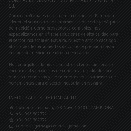
COMERCIAL GAMA DE MATRICERIA Y MOLDES,
S.L.
Comercial Gama es una empresa ubicada en Pamplona
líder en el suministro de herramientas de corte y máquinas
de medición. Como proveedores confiables, nos
especializamos en ofrecer soluciones de alta calidad para
el sector industrial en Navarra. Nuestro amplio catálogo
abarca desde herramientas de corte de precisión hasta
equipos de medición de última generación.
Nos enorgullece brindar a nuestros clientes un servicio
excepcional y productos de confianza respaldados por
marcas reconocidas y ser referentes en el suministro de
herramientas para el sector industrial en Navarra.
INFORMACIÓN DE CONTACTO
Poligono Landaben, C/B Nave 1 31012 PAMPLONA
+34 948 302772
+34 948 302372
comercialgama@comercialgama.com