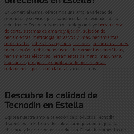
En Comercial Gama, ofrecemos una amplia variedad de
productos y servicios para satisfacer las necesidades de la
industria en Tecnodin. Nuestro catálogo incluye
herramientas
de corte,
sistemas de amarre y fijación
,
sujeción de
herramientas
,
metrología
,
abrasivos y limas
,
herramientas
motorizadas
,
cabezales angulares
,
divisores
,
automatizaciones
,
manutención
,
mobiliario industrial
,
herramientas neumáticas
,
herramientas eléctricas
,
herramientas de mano
,
maquinaria
,
lubricantes
,
preajuste y equilibrado de herramientas
,
rodamientos
,
protección laboral
, y mucho más.
Descubre la calidad de
Tecnodin en Estella
Explora nuestra amplia selección de productos Tecnodin
disponibles en Estella y descubre cómo pueden mejorar la
eficiencia y la precisión en tu industria. Desde herramientas de