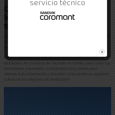
servicio técnico
Otras marcas de Suministros
Industriales con las que
trabajamos en Estella
Además de Tecnodin, colaboramos con otras marcas líderes en
el sector industrial en Estella. Descubre más sobre nuestra
amplia gama de marcas visitando nuestra
página de marcas
.
No te conformes con menos. Confía en ComercialGama, tu
distribuidor de confianza de Tecnodin en Estella, para todas tus
necesidades industriales. ¡Contáctanos hoy mismo para
obtener más información y descubrir cómo podemos ayudarte
a alcanzar tus objetivos de producción!