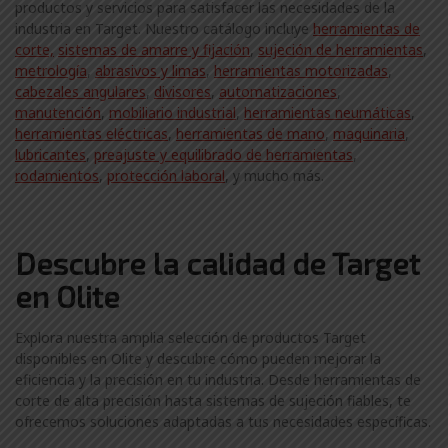
productos y servicios para satisfacer las necesidades de la
industria en Target. Nuestro catálogo incluye
herramientas de
corte,
sistemas de amarre y fijación
,
sujeción de herramientas
,
metrología
,
abrasivos y limas
,
herramientas motorizadas
,
cabezales angulares
,
divisores
,
automatizaciones
,
manutención
,
mobiliario industrial
,
herramientas neumáticas
,
herramientas eléctricas
,
herramientas de mano
,
maquinaria
,
lubricantes
,
preajuste y equilibrado de herramientas
,
rodamientos
,
protección laboral
, y mucho más.
Descubre la calidad de Target
en Olite
Explora nuestra amplia selección de productos Target
disponibles en Olite y descubre cómo pueden mejorar la
eficiencia y la precisión en tu industria. Desde herramientas de
corte de alta precisión hasta sistemas de sujeción fiables, te
ofrecemos soluciones adaptadas a tus necesidades específicas.