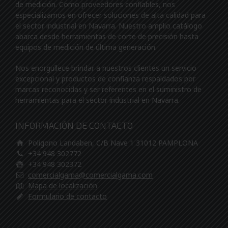
de medición. Como proveedores confiables, nos
especializamos en ofrecer soluciones de alta calidad para
el sector industrial en Navarra. Nuestro amplio catálogo
abarca desde herramientas de corte de precisión hasta
equipos de medición de última generación.
Nos enorgullece brindar a nuestros clientes un servicio
excepcional y productos de confianza respaldados por
marcas reconocidas y ser referentes en el suministro de
herramientas para el sector industrial en Navarra.
INFORMACIÓN DE CONTACTO
Poligono Landaben, C/B Nave 1 31012 PAMPLONA
+34 948 302772
+34 948 302372
comercialgama@comercialgama.com
Mapa de localización
Formulario de contacto