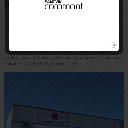
trabajamos en Olite
Además de Target, colaboramos con otras marcas líderes en el
sector industrial en Olite. Descubre más sobre nuestra amplia
gama de marcas visitando nuestra
página de marcas
.
No te conformes con menos. Confía en ComercialGama, tu
distribuidor de confianza de Target en Olite, para todas tus
necesidades industriales. ¡Contáctanos hoy mismo para
obtener más información y descubrir cómo podemos ayudarte
a alcanzar tus objetivos de producción!