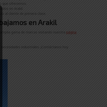
to que ofrecemos.
idos en Arakil.
o al cliente de primera clase.
abajamos en Arakil
a amplia gama de marcas visitando nuestra
página
 necesidades industriales. ¡Contáctanos hoy