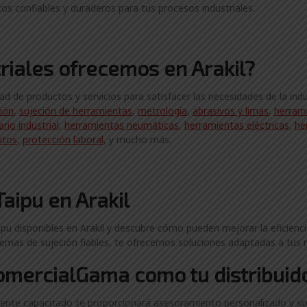
s confiables y duraderos para tus procesos industriales.
riales ofrecemos en Arakil?
de productos y servicios para satisfacer las necesidades de la indu
ción
,
sujeción de herramientas
,
metrología
,
abrasivos y limas
,
herram
ario industrial
,
herramientas neumáticas
,
herramientas eléctricas
,
he
ntos
,
protección laboral
, y mucho más.
aipu en Arakil
u disponibles en Arakil y descubre cómo pueden mejorar la eficiencia
temas de sujeción fiables, te ofrecemos soluciones adaptadas a tus 
ComercialGama como tu distribuido
nte capacitado te proporcionará asesoramiento personalizado y so