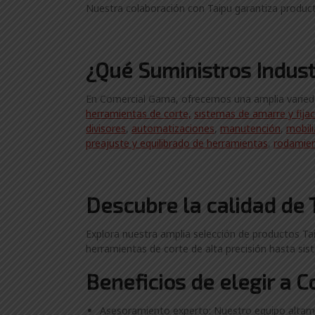
Nuestra colaboración con Taipu garantiza producto
¿Qué Suministros Indust
En Comercial Gama, ofrecemos una amplia variedad 
herramientas de corte,
sistemas de amarre y fija
divisores
,
automatizaciones
,
manutención
,
mobili
preajuste y equilibrado de herramientas
,
rodamie
Descubre la calidad de T
Explora nuestra amplia selección de productos Taip
herramientas de corte de alta precisión hasta sis
Beneficios de elegir a 
Asesoramiento experto: Nuestro equipo altame