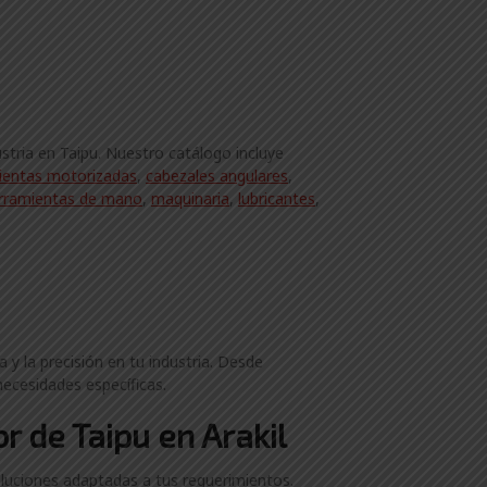
stria en Taipu. Nuestro catálogo incluye
ientas motorizadas
,
cabezales angulares
,
rramientas de mano
,
maquinaria
,
lubricantes
,
 y la precisión en tu industria. Desde
necesidades específicas.
r de Taipu en Arakil
luciones adaptadas a tus requerimientos.