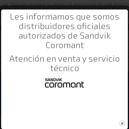
con Taipu para asegurar la calidad y la autenticidad de cada produc
ma de logística para garantizar la entrega rápida y segura de tus ped
Les informamos que somos
miso es brindarte una experiencia de compra satisfactoria y un servici
distribuidores oficiales
tros Industriales con las que tr
autorizados de Sandvik
deres en el sector industrial en Arakil. Descubre más sobre nuestr
Coromant
Atención en venta y servicio
ma, tu distribuidor de confianza de Taipu en Arakil, para todas tus
 cómo podemos ayudarte a alcanzar tus objetivos de producción!
técnico