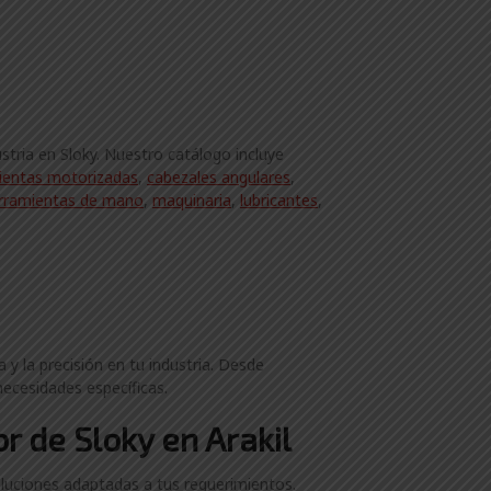
stria en Sloky. Nuestro catálogo incluye
ientas motorizadas
,
cabezales angulares
,
rramientas de mano
,
maquinaria
,
lubricantes
,
 y la precisión en tu industria. Desde
necesidades específicas.
r de Sloky en Arakil
luciones adaptadas a tus requerimientos.