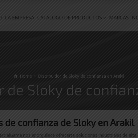
O
LA EMPRESA
CATÁLOGO DE PRODUCTOS
MARCAS
N
Home
Distribuidor de Sloky de confianza en Arakil
r de Sloky de confian
es
de confianza de
Sloky en Arakil
ercialGama nos enorgullece ofrecerte soluciones industriales de alta 