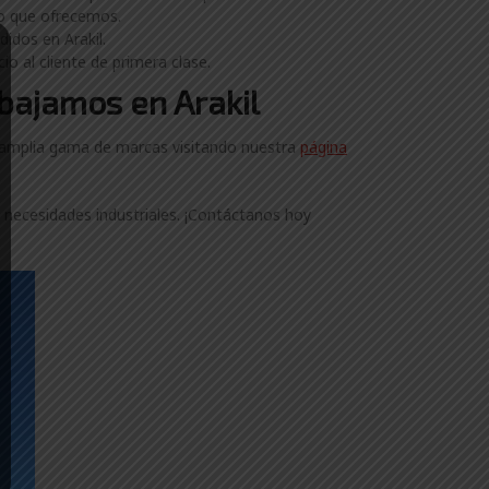
to que ofrecemos.
idos en Arakil.
o al cliente de primera clase.
abajamos en Arakil
a amplia gama de marcas visitando nuestra
página
 necesidades industriales. ¡Contáctanos hoy