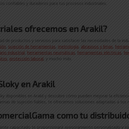
s confiables y duraderos para tus procesos industriales.
riales ofrecemos en Arakil?
de productos y servicios para satisfacer las necesidades de la indu
ción
,
sujeción de herramientas
,
metrología
,
abrasivos y limas
,
herram
ario industrial
,
herramientas neumáticas
,
herramientas eléctricas
,
he
ntos
,
protección laboral
, y mucho más.
Sloky en Arakil
y disponibles en Arakil y descubre cómo pueden mejorar la eficiencia
temas de sujeción fiables, te ofrecemos soluciones adaptadas a tus 
ComercialGama como tu distribuido
nte capacitado te proporcionará asesoramiento personalizado y so