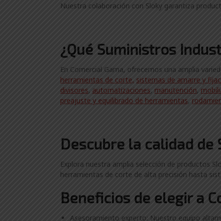
Nuestra colaboración con Sloky garantiza producto
¿Qué Suministros Indust
En Comercial Gama, ofrecemos una amplia variedad 
herramientas de corte,
sistemas de amarre y fija
divisores
,
automatizaciones
,
manutención
,
mobili
preajuste y equilibrado de herramientas
,
rodamie
Descubre la calidad de 
Explora nuestra amplia selección de productos Slok
herramientas de corte de alta precisión hasta sis
Beneficios de elegir a 
Asesoramiento experto: Nuestro equipo altame