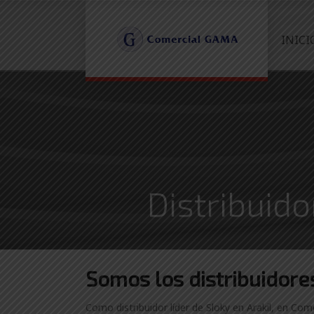
INICI
Distribuido
Somos los distribuidor
Como distribuidor líder de Sloky en Arakil, en Com