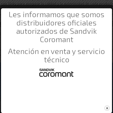
con Sloky para asegurar la calidad y la autenticidad de cada produc
ma de logística para garantizar la entrega rápida y segura de tus ped
Les informamos que somos
miso es brindarte una experiencia de compra satisfactoria y un servici
distribuidores oficiales
tros Industriales con las que tr
autorizados de Sandvik
deres en el sector industrial en Arakil. Descubre más sobre nuestr
Coromant
Atención en venta y servicio
ma, tu distribuidor de confianza de Sloky en Arakil, para todas tus
 cómo podemos ayudarte a alcanzar tus objetivos de producción!
técnico