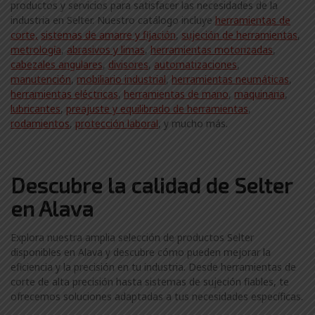
productos y servicios para satisfacer las necesidades de la
industria en Selter. Nuestro catálogo incluye
herramientas de
corte,
sistemas de amarre y fijación
,
sujeción de herramientas
,
metrología
,
abrasivos y limas
,
herramientas motorizadas
,
cabezales angulares
,
divisores
,
automatizaciones
,
manutención
,
mobiliario industrial
,
herramientas neumáticas
,
herramientas eléctricas
,
herramientas de mano
,
maquinaria
,
lubricantes
,
preajuste y equilibrado de herramientas
,
rodamientos
,
protección laboral
, y mucho más.
Descubre la calidad de Selter
en Alava
Explora nuestra amplia selección de productos Selter
disponibles en Alava y descubre cómo pueden mejorar la
eficiencia y la precisión en tu industria. Desde herramientas de
corte de alta precisión hasta sistemas de sujeción fiables, te
ofrecemos soluciones adaptadas a tus necesidades específicas.