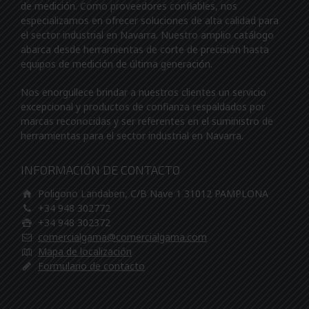
de medición. Como proveedores confiables, nos
especializamos en ofrecer soluciones de alta calidad para
el sector industrial en Navarra. Nuestro amplio catálogo
abarca desde herramientas de corte de precisión hasta
equipos de medición de última generación.
Nos enorgullece brindar a nuestros clientes un servicio
excepcional y productos de confianza respaldados por
marcas reconocidas y ser referentes en el suministro de
herramientas para el sector industrial en Navarra.
INFORMACIÓN DE CONTACTO
Poligono Landaben, C/B Nave 1 31012 PAMPLONA
+34 948 302772
+34 948 302372
comercialgama@comercialgama.com
Mapa de localización
Formulario de contacto