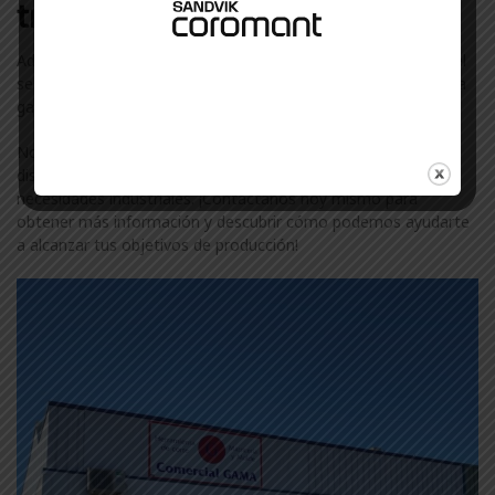
trabajamos en Alava
Además de Selter, colaboramos con otras marcas líderes en el
sector industrial en Alava. Descubre más sobre nuestra amplia
gama de marcas visitando nuestra
página de marcas
.
No te conformes con menos. Confía en ComercialGama, tu
distribuidor de confianza de Selter en Alava, para todas tus
necesidades industriales. ¡Contáctanos hoy mismo para
obtener más información y descubrir cómo podemos ayudarte
a alcanzar tus objetivos de producción!