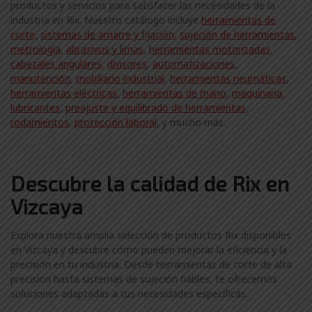
productos y servicios para satisfacer las necesidades de la
industria en Rix. Nuestro catálogo incluye
herramientas de
corte,
sistemas de amarre y fijación
,
sujeción de herramientas
,
metrología
,
abrasivos y limas
,
herramientas motorizadas
,
cabezales angulares
,
divisores
,
automatizaciones
,
manutención
,
mobiliario industrial
,
herramientas neumáticas
,
herramientas eléctricas
,
herramientas de mano
,
maquinaria
,
lubricantes
,
preajuste y equilibrado de herramientas
,
rodamientos
,
protección laboral
, y mucho más.
Descubre la calidad de Rix en
Vizcaya
Explora nuestra amplia selección de productos Rix disponibles
en Vizcaya y descubre cómo pueden mejorar la eficiencia y la
precisión en tu industria. Desde herramientas de corte de alta
precisión hasta sistemas de sujeción fiables, te ofrecemos
soluciones adaptadas a tus necesidades específicas.