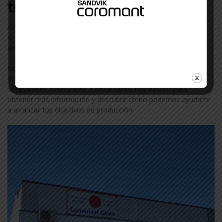
trabajamos en Vizcaya
Además de Rix, colaboramos con otras marcas líderes en el
sector industrial en Vizcaya. Descubre más sobre nuestra
amplia gama de marcas visitando nuestra
página de marcas
.
No te conformes con menos. Confía en ComercialGama, tu
distribuidor de confianza de Rix en Vizcaya, para todas tus
necesidades industriales. ¡Contáctanos hoy mismo para
obtener más información y descubrir cómo podemos ayudarte
a alcanzar tus objetivos de producción!