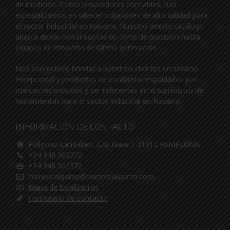
de medición. Como proveedores confiables, nos
especializamos en ofrecer soluciones de alta calidad para
el sector industrial en Navarra. Nuestro amplio catálogo
abarca desde herramientas de corte de precisión hasta
equipos de medición de última generación.
Nos enorgullece brindar a nuestros clientes un servicio
excepcional y productos de confianza respaldados por
marcas reconocidas y ser referentes en el suministro de
herramientas para el sector industrial en Navarra.
INFORMACIÓN DE CONTACTO
Poligono Landaben, C/B Nave 1 31012 PAMPLONA
+34 948 302772
+34 948 302372
comercialgama@comercialgama.com
Mapa de localización
Formulario de contacto