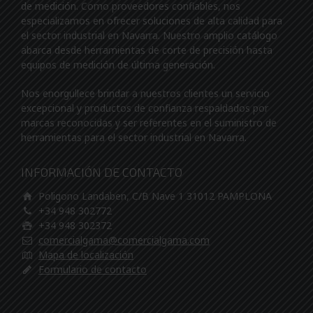
de medición. Como proveedores confiables, nos
especializamos en ofrecer soluciones de alta calidad para
el sector industrial en Navarra. Nuestro amplio catálogo
abarca desde herramientas de corte de precisión hasta
equipos de medición de última generación.
Nos enorgullece brindar a nuestros clientes un servicio
excepcional y productos de confianza respaldados por
marcas reconocidas y ser referentes en el suministro de
herramientas para el sector industrial en Navarra.
INFORMACIÓN DE CONTACTO
Poligono Landaben, C/B Nave 1 31012 PAMPLONA
+34 948 302772
+34 948 302372
comercialgama@comercialgama.com
Mapa de localización
Formulario de contacto