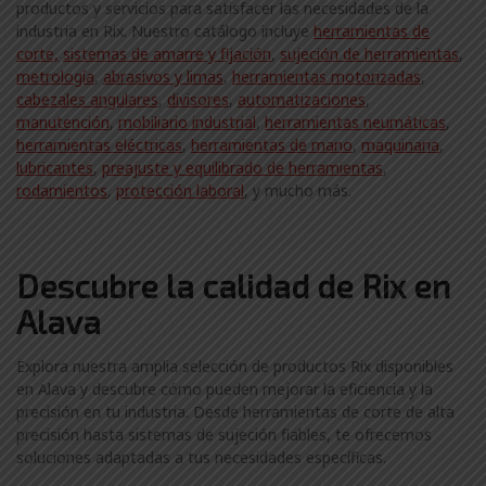
productos y servicios para satisfacer las necesidades de la
industria en Rix. Nuestro catálogo incluye
herramientas de
corte,
sistemas de amarre y fijación
,
sujeción de herramientas
,
metrología
,
abrasivos y limas
,
herramientas motorizadas
,
cabezales angulares
,
divisores
,
automatizaciones
,
manutención
,
mobiliario industrial
,
herramientas neumáticas
,
herramientas eléctricas
,
herramientas de mano
,
maquinaria
,
lubricantes
,
preajuste y equilibrado de herramientas
,
rodamientos
,
protección laboral
, y mucho más.
Descubre la calidad de Rix en
Alava
Explora nuestra amplia selección de productos Rix disponibles
en Alava y descubre cómo pueden mejorar la eficiencia y la
precisión en tu industria. Desde herramientas de corte de alta
precisión hasta sistemas de sujeción fiables, te ofrecemos
soluciones adaptadas a tus necesidades específicas.