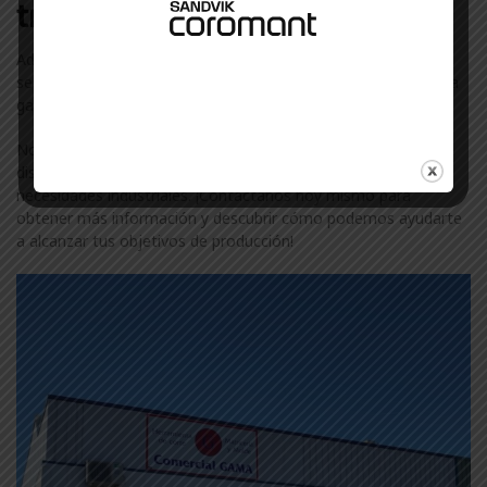
trabajamos en Alava
Además de Rix, colaboramos con otras marcas líderes en el
sector industrial en Alava. Descubre más sobre nuestra amplia
gama de marcas visitando nuestra
página de marcas
.
No te conformes con menos. Confía en ComercialGama, tu
distribuidor de confianza de Rix en Alava, para todas tus
necesidades industriales. ¡Contáctanos hoy mismo para
obtener más información y descubrir cómo podemos ayudarte
a alcanzar tus objetivos de producción!