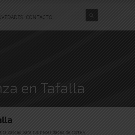
OVEDADES
CONTACTO
nza en Tafalla
lla
alta calidad para tus necesidades de corte y