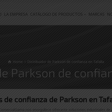
O
LA EMPRESA
CATÁLOGO DE PRODUCTOS
MARCAS
N
Home
Distribuidor de Parkson de confianza en Tafalla
de Parkson de confia
es
de confianza de
Parkson en Tafa
 ComercialGama nos enorgullece ofrecerte soluciones industriales de 