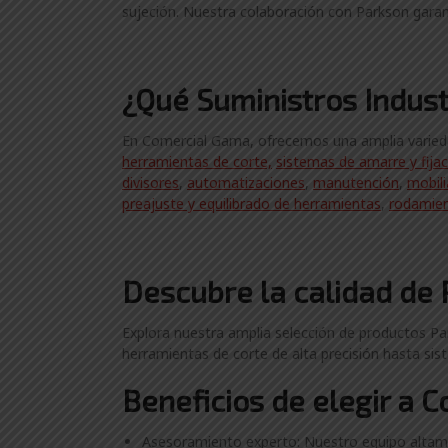
sujeción. Nuestra colaboración con Parkson garant
¿Qué Suministros Indust
En Comercial Gama, ofrecemos una amplia variedad
herramientas de corte,
sistemas de amarre y fija
divisores
,
automatizaciones
,
manutención
,
mobili
preajuste y equilibrado de herramientas
,
rodamie
Descubre la calidad de 
Explora nuestra amplia selección de productos Par
herramientas de corte de alta precisión hasta sis
Beneficios de elegir a 
Asesoramiento experto: Nuestro equipo altame