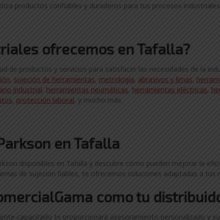
iza productos confiables y duraderos para tus procesos industriales
riales ofrecemos en Tafalla?
 de productos y servicios para satisfacer las necesidades de la indu
ción
,
sujeción de herramientas
,
metrología
,
abrasivos y limas
,
herram
ario industrial
,
herramientas neumáticas
,
herramientas eléctricas
,
he
ntos
,
protección laboral
, y mucho más.
Parkson en Tafalla
kson disponibles en Tafalla y descubre cómo pueden mejorar la eficien
temas de sujeción fiables, te ofrecemos soluciones adaptadas a tus 
ComercialGama como tu distribuid
nte capacitado te proporcionará asesoramiento personalizado y so