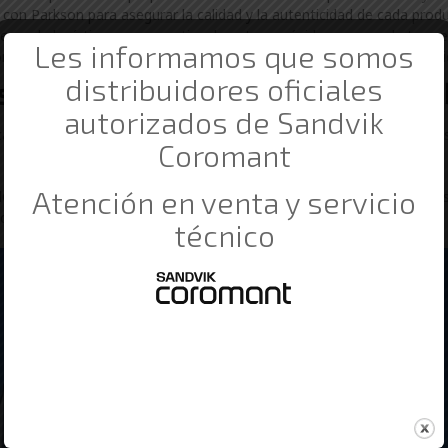
con Parkson para asegurar la calidad y la autenticidad de cada pro
ma de logística para garantizar la entrega rápida y segura de tus pe
Les informamos que somos
miso es brindarte una experiencia de compra satisfactoria y un servici
distribuidores oficiales
tros Industriales con las que tr
autorizados de Sandvik
líderes en el sector industrial en Tafalla. Descubre más sobre nu
Coromant
Atención en venta y servicio
ma, tu distribuidor de confianza de Parkson en Tafalla, para todas
 cómo podemos ayudarte a alcanzar tus objetivos de producción!
técnico