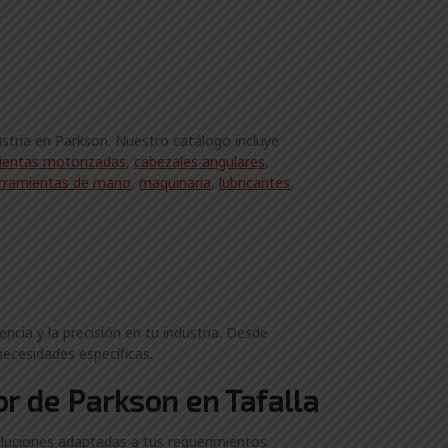
.
stria en Parkson. Nuestro catálogo incluye
ientas motorizadas
,
cabezales angulares
,
rramientas de mano
,
maquinaria
,
lubricantes
,
cia y la precisión en tu industria. Desde
necesidades específicas.
or de Parkson en Tafalla
luciones adaptadas a tus requerimientos.