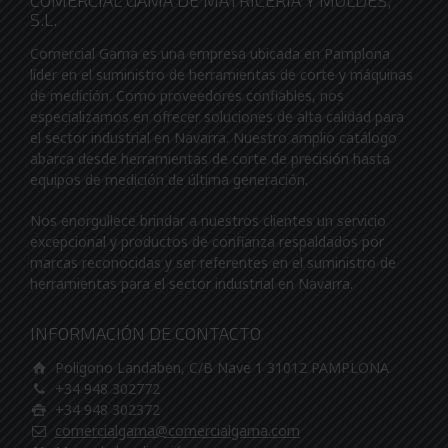
COMERCIAL GAMA DE MATRICERIA Y MOLDES,
S.L.
Comercial Gama es una empresa ubicada en Pamplona
líder en el suministro de herramientas de corte y máquinas
de medición. Como proveedores confiables, nos
especializamos en ofrecer soluciones de alta calidad para
el sector industrial en Navarra. Nuestro amplio catálogo
abarca desde herramientas de corte de precisión hasta
equipos de medición de última generación.
Nos enorgullece brindar a nuestros clientes un servicio
excepcional y productos de confianza respaldados por
marcas reconocidas y ser referentes en el suministro de
herramientas para el sector industrial en Navarra.
INFORMACIÓN DE CONTACTO
Poligono Landaben, C/B Nave 1 31012 PAMPLONA
+34 948 302772
+34 948 302372
comercialgama@comercialgama.com