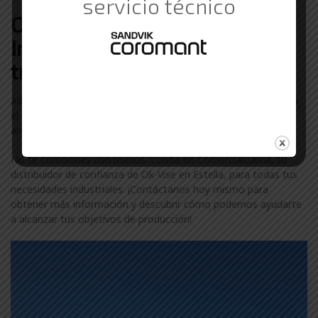
servicio técnico
Otras marcas de Suministros
Industriales con las que
trabajamos en Estella
Además de Ok-Vise, colaboramos con otras marcas líderes en
el sector industrial en Estella. Descubre más sobre nuestra
amplia gama de marcas visitando nuestra
página de marcas
.
No te conformes con menos. Confía en ComercialGama, tu
distribuidor de confianza de Ok-Vise en Estella, para todas tus
necesidades industriales. ¡Contáctanos hoy mismo para
obtener más información y descubrir cómo podemos ayudarte
a alcanzar tus objetivos de producción!