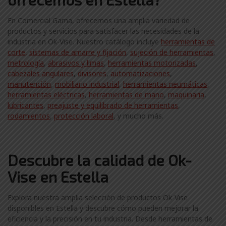
En Comercial Gama, ofrecemos una amplia variedad de
productos y servicios para satisfacer las necesidades de la
industria en Ok-Vise. Nuestro catálogo incluye
herramientas de
corte,
sistemas de amarre y fijación
,
sujeción de herramientas
,
metrología
,
abrasivos y limas
,
herramientas motorizadas
,
cabezales angulares
,
divisores
,
automatizaciones
,
manutención
,
mobiliario industrial
,
herramientas neumáticas
,
herramientas eléctricas
,
herramientas de mano
,
maquinaria
,
lubricantes
,
preajuste y equilibrado de herramientas
,
rodamientos
,
protección laboral
, y mucho más.
Descubre la calidad de Ok-
Vise en Estella
Explora nuestra amplia selección de productos Ok-Vise
disponibles en Estella y descubre cómo pueden mejorar la
eficiencia y la precisión en tu industria. Desde herramientas de