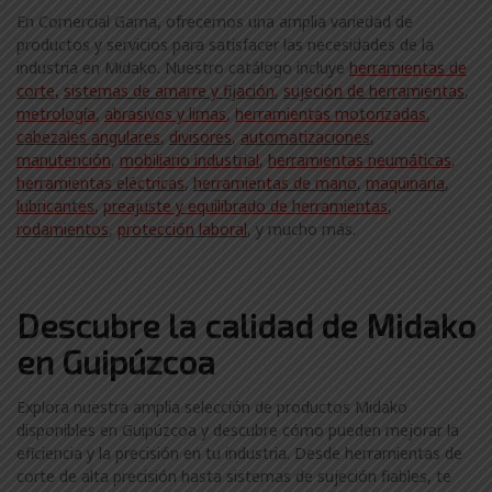
En Comercial Gama, ofrecemos una amplia variedad de
productos y servicios para satisfacer las necesidades de la
industria en Midako. Nuestro catálogo incluye
herramientas de
corte,
sistemas de amarre y fijación
,
sujeción de herramientas
,
metrología
,
abrasivos y limas
,
herramientas motorizadas
,
cabezales angulares
,
divisores
,
automatizaciones
,
manutención
,
mobiliario industrial
,
herramientas neumáticas
,
herramientas eléctricas
,
herramientas de mano
,
maquinaria
,
lubricantes
,
preajuste y equilibrado de herramientas
,
rodamientos
,
protección laboral
, y mucho más.
Descubre la calidad de Midako
en Guipúzcoa
Explora nuestra amplia selección de productos Midako
disponibles en Guipúzcoa y descubre cómo pueden mejorar la
eficiencia y la precisión en tu industria. Desde herramientas de
corte de alta precisión hasta sistemas de sujeción fiables, te