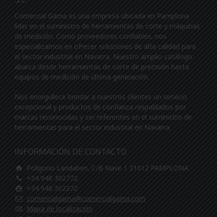
Comercial Gama es una empresa ubicada en Pamplona
líder en el suministro de herramientas de corte y máquinas
de medición. Como proveedores confiables, nos
especializamos en ofrecer soluciones de alta calidad para
el sector industrial en Navarra. Nuestro amplio catálogo
abarca desde herramientas de corte de precisión hasta
equipos de medición de última generación.
Nos enorgullece brindar a nuestros clientes un servicio
excepcional y productos de confianza respaldados por
marcas reconocidas y ser referentes en el suministro de
herramientas para el sector industrial en Navarra.
INFORMACIÓN DE CONTACTO
Poligono Landaben, C/B Nave 1 31012 PAMPLONA
+34 948 302772
+34 948 302372
comercialgama@comercialgama.com
Mapa de localización