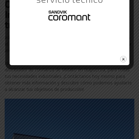
Otras marcas de Suministros
Industriales con las que
trabajamos en Guipúzcoa
Además de Midako, colaboramos con otras marcas líderes en
el sector industrial en Guipúzcoa. Descubre más sobre nuestra
amplia gama de marcas visitando nuestra
página de marcas
.
No te conformes con menos. Confía en ComercialGama, tu
distribuidor de confianza de Midako en Guipúzcoa, para todas
tus necesidades industriales. ¡Contáctanos hoy mismo para
obtener más información y descubrir cómo podemos ayudarte
a alcanzar tus objetivos de producción!