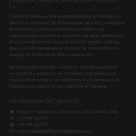
COMERCIAL GAMA DE MATRICERIA Y MOLDES,
S.L.
Comercial Gama es una empresa ubicada en Pamplona
líder en el suministro de herramientas de corte y máquinas
de medición. Como proveedores confiables, nos
especializamos en ofrecer soluciones de alta calidad para
el sector industrial en Navarra. Nuestro amplio catálogo
abarca desde herramientas de corte de precisión hasta
equipos de medición de última generación.
Nos enorgullece brindar a nuestros clientes un servicio
excepcional y productos de confianza respaldados por
marcas reconocidas y ser referentes en el suministro de
herramientas para el sector industrial en Navarra.
INFORMACIÓN DE CONTACTO
Poligono Landaben, C/B Nave 1 31012 PAMPLONA
+34 948 302772
+34 948 302372
comercialgama@comercialgama.com