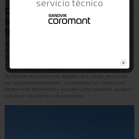
servicio técnico
Otras marcas de Suministros
Industriales con las que
trabajamos en La Rioja
Además de Magafor, colaboramos con otras marcas líderes en
el sector industrial en La Rioja. Descubre más sobre nuestra
amplia gama de marcas visitando nuestra
página de marcas
.
No te conformes con menos. Confía en ComercialGama, tu
distribuidor de confianza de Magafor en La Rioja, para todas
tus necesidades industriales. ¡Contáctanos hoy mismo para
obtener más información y descubrir cómo podemos ayudarte
a alcanzar tus objetivos de producción!