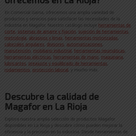
En Comercial Gama, ofrecemos una amplia variedad de
productos y servicios para satisfacer las necesidades de la
industria en Magafor. Nuestro catálogo incluye
herramientas de
corte,
sistemas de amarre y fijación
,
sujeción de herramientas
,
metrología
,
abrasivos y limas
,
herramientas motorizadas
,
cabezales angulares
,
divisores
,
automatizaciones
,
manutención
,
mobiliario industrial
,
herramientas neumáticas
,
herramientas eléctricas
,
herramientas de mano
,
maquinaria
,
lubricantes
,
preajuste y equilibrado de herramientas
,
rodamientos
,
protección laboral
, y mucho más.
Descubre la calidad de
Magafor en La Rioja
Explora nuestra amplia selección de productos Magafor
disponibles en La Rioja y descubre cómo pueden mejorar la
eficiencia y la precisión en tu industria. Desde herramientas de