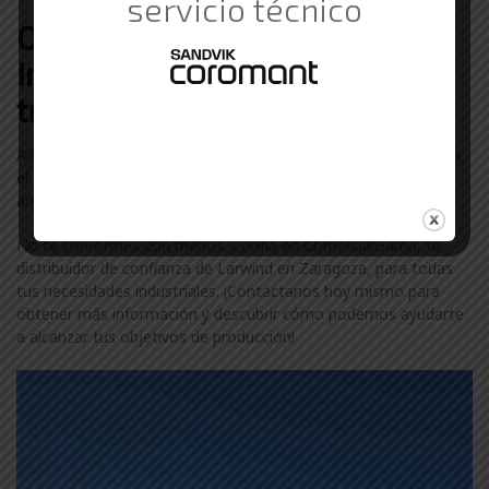
servicio técnico
Otras marcas de Suministros
Industriales con las que
trabajamos en Zaragoza
Además de Larwind, colaboramos con otras marcas líderes en
el sector industrial en Zaragoza. Descubre más sobre nuestra
amplia gama de marcas visitando nuestra
página de marcas
.
No te conformes con menos. Confía en ComercialGama, tu
distribuidor de confianza de Larwind en Zaragoza, para todas
tus necesidades industriales. ¡Contáctanos hoy mismo para
obtener más información y descubrir cómo podemos ayudarte
a alcanzar tus objetivos de producción!