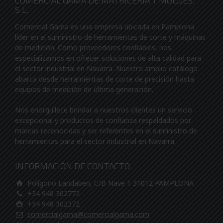
COMERCIAL GAMA DE MATRICERIA Y MOLDES,
S.L.
Comercial Gama es una empresa ubicada en Pamplona
líder en el suministro de herramientas de corte y máquinas
de medición. Como proveedores confiables, nos
especializamos en ofrecer soluciones de alta calidad para
el sector industrial en Navarra. Nuestro amplio catálogo
abarca desde herramientas de corte de precisión hasta
equipos de medición de última generación.
Nos enorgullece brindar a nuestros clientes un servicio
excepcional y productos de confianza respaldados por
marcas reconocidas y ser referentes en el suministro de
herramientas para el sector industrial en Navarra.
INFORMACIÓN DE CONTACTO
Poligono Landaben, C/B Nave 1 31012 PAMPLONA
+34 948 302772
+34 948 302372
comercialgama@comercialgama.com