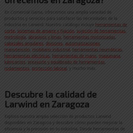
En Comercial Gama, ofrecemos una amplia variedad de
productos y servicios para satisfacer las necesidades de la
industria en Larwind. Nuestro catálogo incluye
herramientas de
corte,
sistemas de amarre y fijación
,
sujeción de herramientas
,
metrología
,
abrasivos y limas
,
herramientas motorizadas
,
cabezales angulares
,
divisores
,
automatizaciones
,
manutención
,
mobiliario industrial
,
herramientas neumáticas
,
herramientas eléctricas
,
herramientas de mano
,
maquinaria
,
lubricantes
,
preajuste y equilibrado de herramientas
,
rodamientos
,
protección laboral
, y mucho más.
Descubre la calidad de
Larwind en Zaragoza
Explora nuestra amplia selección de productos Larwind
disponibles en Zaragoza y descubre cómo pueden mejorar la
eficiencia y la precisión en tu industria. Desde herramientas de