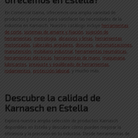
En Comercial Gama, ofrecemos una amplia variedad de
productos y servicios para satisfacer las necesidades de la
industria en Karnasch. Nuestro catálogo incluye
herramientas
de corte,
sistemas de amarre y fijación
,
sujeción de
herramientas
,
metrología
,
abrasivos y limas
,
herramientas
motorizadas
,
cabezales angulares
,
divisores
,
automatizaciones
,
manutención
,
mobiliario industrial
,
herramientas neumáticas
,
herramientas eléctricas
,
herramientas de mano
,
maquinaria
,
lubricantes
,
preajuste y equilibrado de herramientas
,
rodamientos
,
protección laboral
, y mucho más.
Descubre la calidad de
Karnasch en Estella
Explora nuestra amplia selección de productos Karnasch
disponibles en Estella y descubre cómo pueden mejorar la
eficiencia y la precisión en tu industria. Desde herramientas de