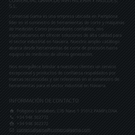
COMERCIAL GAMA DE MATRICERIA Y MOLDES,
S.L.
Comercial Gama es una empresa ubicada en Pamplona
líder en el suministro de herramientas de corte y máquinas
de medición. Como proveedores confiables, nos
especializamos en ofrecer soluciones de alta calidad para
el sector industrial en Navarra. Nuestro amplio catálogo
abarca desde herramientas de corte de precisión hasta
equipos de medición de última generación.
Nos enorgullece brindar a nuestros clientes un servicio
excepcional y productos de confianza respaldados por
marcas reconocidas y ser referentes en el suministro de
herramientas para el sector industrial en Navarra.
INFORMACIÓN DE CONTACTO
Poligono Landaben, C/B Nave 1 31012 PAMPLONA
+34 948 302772
+34 948 302372
comercialgama@comercialgama.com