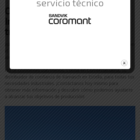
servicio técnico
Otras marcas de Suministros
Industriales con las que
trabajamos en Estella
Además de Karnasch, colaboramos con otras marcas líderes en
el sector industrial en Estella. Descubre más sobre nuestra
amplia gama de marcas visitando nuestra
página de marcas
.
No te conformes con menos. Confía en ComercialGama, tu
distribuidor de confianza de Karnasch en Estella, para todas tus
necesidades industriales. ¡Contáctanos hoy mismo para
obtener más información y descubrir cómo podemos ayudarte
a alcanzar tus objetivos de producción!