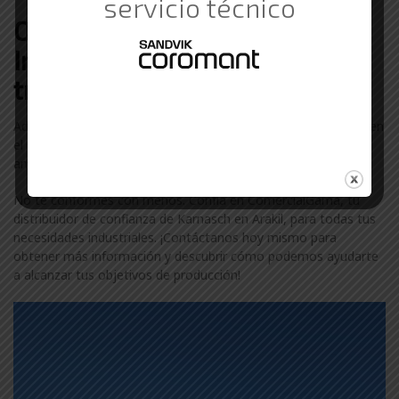
servicio técnico
Otras marcas de Suministros
Industriales con las que
trabajamos en Arakil
Además de Karnasch, colaboramos con otras marcas líderes en
el sector industrial en Arakil. Descubre más sobre nuestra
amplia gama de marcas visitando nuestra
página de marcas
.
No te conformes con menos. Confía en ComercialGama, tu
distribuidor de confianza de Karnasch en Arakil, para todas tus
necesidades industriales. ¡Contáctanos hoy mismo para
obtener más información y descubrir cómo podemos ayudarte
a alcanzar tus objetivos de producción!