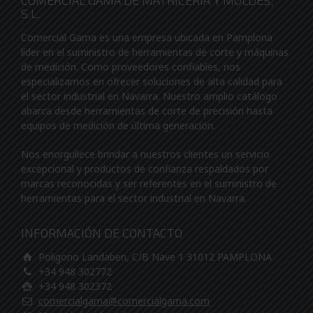
COMERCIAL GAMA DE MATRICERIA Y MOLDES,
S.L.
Comercial Gama es una empresa ubicada en Pamplona
líder en el suministro de herramientas de corte y máquinas
de medición. Como proveedores confiables, nos
especializamos en ofrecer soluciones de alta calidad para
el sector industrial en Navarra. Nuestro amplio catálogo
abarca desde herramientas de corte de precisión hasta
equipos de medición de última generación.
Nos enorgullece brindar a nuestros clientes un servicio
excepcional y productos de confianza respaldados por
marcas reconocidas y ser referentes en el suministro de
herramientas para el sector industrial en Navarra.
INFORMACIÓN DE CONTACTO
Poligono Landaben, C/B Nave 1 31012 PAMPLONA
+34 948 302772
+34 948 302372
comercialgama@comercialgama.com