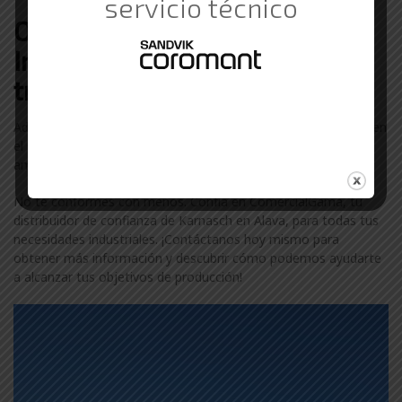
servicio técnico
Otras marcas de Suministros
Industriales con las que
trabajamos en Alava
Además de Karnasch, colaboramos con otras marcas líderes en
el sector industrial en Alava. Descubre más sobre nuestra
amplia gama de marcas visitando nuestra
página de marcas
.
No te conformes con menos. Confía en ComercialGama, tu
distribuidor de confianza de Karnasch en Alava, para todas tus
necesidades industriales. ¡Contáctanos hoy mismo para
obtener más información y descubrir cómo podemos ayudarte
a alcanzar tus objetivos de producción!