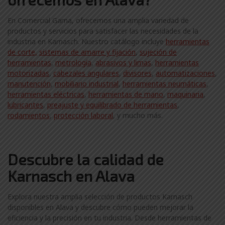
En Comercial Gama, ofrecemos una amplia variedad de
productos y servicios para satisfacer las necesidades de la
industria en Karnasch. Nuestro catálogo incluye
herramientas
de corte,
sistemas de amarre y fijación
,
sujeción de
herramientas
,
metrología
,
abrasivos y limas
,
herramientas
motorizadas
,
cabezales angulares
,
divisores
,
automatizaciones
,
manutención
,
mobiliario industrial
,
herramientas neumáticas
,
herramientas eléctricas
,
herramientas de mano
,
maquinaria
,
lubricantes
,
preajuste y equilibrado de herramientas
,
rodamientos
,
protección laboral
, y mucho más.
Descubre la calidad de
Karnasch en Alava
Explora nuestra amplia selección de productos Karnasch
disponibles en Alava y descubre cómo pueden mejorar la
eficiencia y la precisión en tu industria. Desde herramientas de