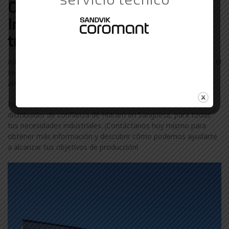
Otras marcas de Suministros
Industriales con las que
trabajamos en Sangüesa
Además de Hidram, colaboramos con otras marcas líderes en el
sector industrial en Sangüesa. Descubre más sobre nuestra
amplia gama de marcas visitando nuestra
página de marcas
.
No te conformes con menos. Confía en ComercialGama, tu
distribuidor de confianza de Hidram en Sangüesa, para todas
tus necesidades industriales. ¡Contáctanos hoy mismo para
obtener más información y descubrir cómo podemos ayudarte
a alcanzar tus objetivos de producción!