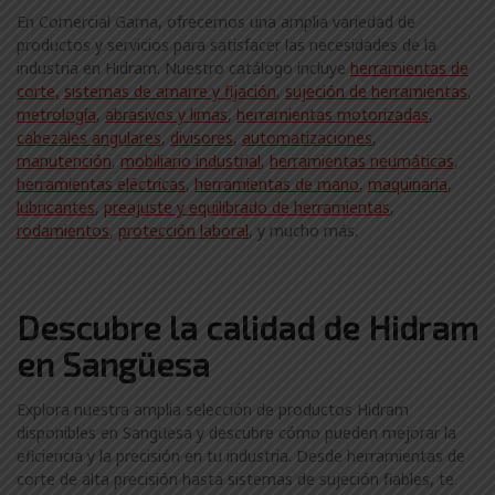
En Comercial Gama, ofrecemos una amplia variedad de
productos y servicios para satisfacer las necesidades de la
industria en Hidram. Nuestro catálogo incluye
herramientas de
corte,
sistemas de amarre y fijación
,
sujeción de herramientas
,
metrología
,
abrasivos y limas
,
herramientas motorizadas
,
cabezales angulares
,
divisores
,
automatizaciones
,
manutención
,
mobiliario industrial
,
herramientas neumáticas
,
herramientas eléctricas
,
herramientas de mano
,
maquinaria
,
lubricantes
,
preajuste y equilibrado de herramientas
,
rodamientos
,
protección laboral
, y mucho más.
Descubre la calidad de Hidram
en Sangüesa
Explora nuestra amplia selección de productos Hidram
disponibles en Sangüesa y descubre cómo pueden mejorar la
eficiencia y la precisión en tu industria. Desde herramientas de
corte de alta precisión hasta sistemas de sujeción fiables, te