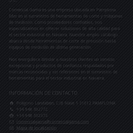
Comercial Gama es una empresa ubicada en Pamplona
líder en el suministro de herramientas de corte y máquinas
de medición. Como proveedores confiables, nos
especializamos en ofrecer soluciones de alta calidad para
el sector industrial en Navarra. Nuestro amplio catálogo
abarca desde herramientas de corte de precisión hasta
equipos de medición de última generación.
Nos enorgullece brindar a nuestros clientes un servicio
excepcional y productos de confianza respaldados por
marcas reconocidas y ser referentes en el suministro de
herramientas para el sector industrial en Navarra.
INFORMACIÓN DE CONTACTO
Poligono Landaben, C/B Nave 1 31012 PAMPLONA
+34 948 302772
+34 948 302372
comercialgama@comercialgama.com
Mapa de localización