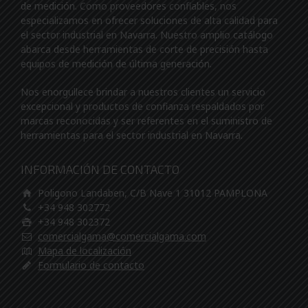
de medición. Como proveedores confiables, nos
especializamos en ofrecer soluciones de alta calidad para
el sector industrial en Navarra. Nuestro amplio catálogo
abarca desde herramientas de corte de precisión hasta
equipos de medición de última generación.
Nos enorgullece brindar a nuestros clientes un servicio
excepcional y productos de confianza respaldados por
marcas reconocidas y ser referentes en el suministro de
herramientas para el sector industrial en Navarra.
INFORMACIÓN DE CONTACTO
Poligono Landaben, C/B Nave 1 31012 PAMPLONA
+34 948 302772
+34 948 302372
comercialgama@comercialgama.com
Mapa de localización
Formulario de contacto