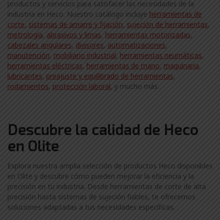
productos y servicios para satisfacer las necesidades de la
industria en Heco. Nuestro catálogo incluye
herramientas de
corte,
sistemas de amarre y fijación
,
sujeción de herramientas
,
metrología
,
abrasivos y limas
,
herramientas motorizadas
,
cabezales angulares
,
divisores
,
automatizaciones
,
manutención
,
mobiliario industrial
,
herramientas neumáticas
,
herramientas eléctricas
,
herramientas de mano
,
maquinaria
,
lubricantes
,
preajuste y equilibrado de herramientas
,
rodamientos
,
protección laboral
, y mucho más.
Descubre la calidad de Heco
en Olite
Explora nuestra amplia selección de productos Heco disponibles
en Olite y descubre cómo pueden mejorar la eficiencia y la
precisión en tu industria. Desde herramientas de corte de alta
precisión hasta sistemas de sujeción fiables, te ofrecemos
soluciones adaptadas a tus necesidades específicas.