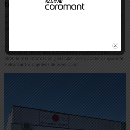
trabajamos en Olite
Además de Heco, colaboramos con otras marcas líderes en el
sector industrial en Olite. Descubre más sobre nuestra amplia
gama de marcas visitando nuestra
página de marcas
.
No te conformes con menos. Confía en ComercialGama, tu
distribuidor de confianza de Heco en Olite, para todas tus
necesidades industriales. ¡Contáctanos hoy mismo para
obtener más información y descubrir cómo podemos ayudarte
a alcanzar tus objetivos de producción!