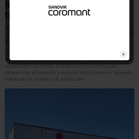
Industriales con las que
trabajamos en Tudela
Además de Gamor, colaboramos con otras marcas líderes en el
sector industrial en Tudela. Descubre más sobre nuestra amplia
gama de marcas visitando nuestra
página de marcas
.
No te conformes con menos. Confía en ComercialGama, tu
distribuidor de confianza de Gamor en Tudela, para todas tus
necesidades industriales. ¡Contáctanos hoy mismo para
obtener más información y descubrir cómo podemos ayudarte
a alcanzar tus objetivos de producción!