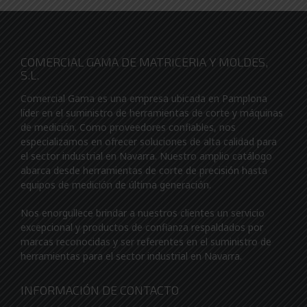
COMERCIAL GAMA DE MATRICERIA Y MOLDES,
S.L.
Comercial Gama es una empresa ubicada en Pamplona
líder en el suministro de herramientas de corte y máquinas
de medición. Como proveedores confiables, nos
especializamos en ofrecer soluciones de alta calidad para
el sector industrial en Navarra. Nuestro amplio catálogo
abarca desde herramientas de corte de precisión hasta
equipos de medición de última generación.
Nos enorgullece brindar a nuestros clientes un servicio
excepcional y productos de confianza respaldados por
marcas reconocidas y ser referentes en el suministro de
herramientas para el sector industrial en Navarra.
INFORMACIÓN DE CONTACTO