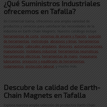
¿Qué Suministros Industriales
ofrecemos en Tafalla?
En Comercial Gama, ofrecemos una amplia variedad de
productos y servicios para satisfacer las necesidades de la
industria en Earth-Chain Magnets. Nuestro catálogo incluye
herramientas de corte,
sistemas de amarre y fijación
,
sujeción
de herramientas
,
metrología
,
abrasivos y limas
,
herramientas
motorizadas
,
cabezales angulares
,
divisores
,
automatizaciones
,
manutención
,
mobiliario industrial
,
herramientas neumáticas
,
herramientas eléctricas
,
herramientas de mano
,
maquinaria
,
lubricantes
,
preajuste y equilibrado de herramientas
,
rodamientos
,
protección laboral
, y mucho más.
Descubre la calidad de Earth-
Chain Magnets en Tafalla
Explora nuestra amplia selección de productos Earth-Chain