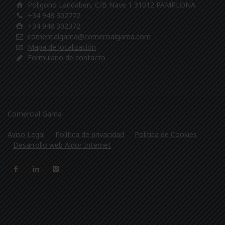
Poligono Landaben, C/B Nave 1 31012 PAMPLONA
+34 948 302772
+34 948 302372
comercialgama@comercialgama.com
Mapa de localización
Formulario de contacto
Comercial Gama
Aviso Legal
Política de privacidad
Política de Cookies
Desarrollo web Aldor Internet