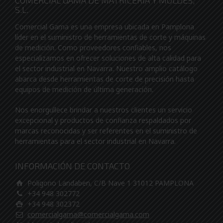
COMERCIAL GAMA DE MATRICERIA Y MOLDES,
S.L.
Comercial Gama es una empresa ubicada en Pamplona
líder en el suministro de herramientas de corte y máquinas
de medición. Como proveedores confiables, nos
especializamos en ofrecer soluciones de alta calidad para
el sector industrial en Navarra. Nuestro amplio catálogo
abarca desde herramientas de corte de precisión hasta
equipos de medición de última generación.
Nos enorgullece brindar a nuestros clientes un servicio
excepcional y productos de confianza respaldados por
marcas reconocidas y ser referentes en el suministro de
herramientas para el sector industrial en Navarra.
INFORMACIÓN DE CONTACTO
Poligono Landaben, C/B Nave 1 31012 PAMPLONA
+34 948 302772
+34 948 302372
comercialgama@comercialgama.com