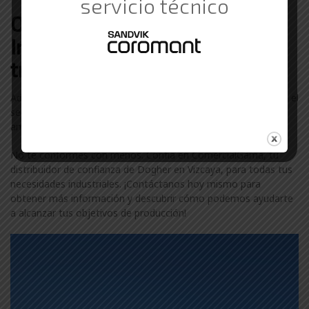
servicio técnico
Otras marcas de Suministros
Industriales con las que
trabajamos en Vizcaya
Además de Dogher, colaboramos con otras marcas líderes en el
sector industrial en Vizcaya. Descubre más sobre nuestra
amplia gama de marcas visitando nuestra
página de marcas
.
No te conformes con menos. Confía en ComercialGama, tu
distribuidor de confianza de Dogher en Vizcaya, para todas tus
necesidades industriales. ¡Contáctanos hoy mismo para
obtener más información y descubrir cómo podemos ayudarte
a alcanzar tus objetivos de producción!