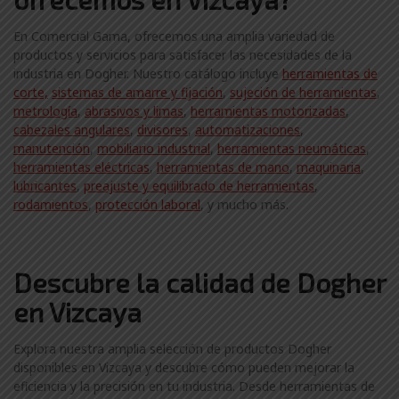
En Comercial Gama, ofrecemos una amplia variedad de
productos y servicios para satisfacer las necesidades de la
industria en Dogher. Nuestro catálogo incluye
herramientas de
corte,
sistemas de amarre y fijación
,
sujeción de herramientas
,
metrología
,
abrasivos y limas
,
herramientas motorizadas
,
cabezales angulares
,
divisores
,
automatizaciones
,
manutención
,
mobiliario industrial
,
herramientas neumáticas
,
herramientas eléctricas
,
herramientas de mano
,
maquinaria
,
lubricantes
,
preajuste y equilibrado de herramientas
,
rodamientos
,
protección laboral
, y mucho más.
Descubre la calidad de Dogher
en Vizcaya
Explora nuestra amplia selección de productos Dogher
disponibles en Vizcaya y descubre cómo pueden mejorar la
eficiencia y la precisión en tu industria. Desde herramientas de