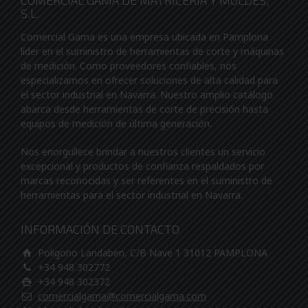
COMERCIAL GAMA DE MATRICERIA Y MOLDES,
S.L.
Comercial Gama es una empresa ubicada en Pamplona
líder en el suministro de herramientas de corte y máquinas
de medición. Como proveedores confiables, nos
especializamos en ofrecer soluciones de alta calidad para
el sector industrial en Navarra. Nuestro amplio catálogo
abarca desde herramientas de corte de precisión hasta
equipos de medición de última generación.
Nos enorgullece brindar a nuestros clientes un servicio
excepcional y productos de confianza respaldados por
marcas reconocidas y ser referentes en el suministro de
herramientas para el sector industrial en Navarra.
INFORMACIÓN DE CONTACTO
Poligono Landaben, C/B Nave 1 31012 PAMPLONA
+34 948 302772
+34 948 302372
comercialgama@comercialgama.com