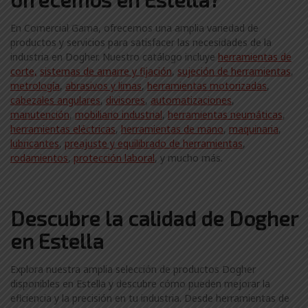
En Comercial Gama, ofrecemos una amplia variedad de
productos y servicios para satisfacer las necesidades de la
industria en Dogher. Nuestro catálogo incluye
herramientas de
corte,
sistemas de amarre y fijación
,
sujeción de herramientas
,
metrología
,
abrasivos y limas
,
herramientas motorizadas
,
cabezales angulares
,
divisores
,
automatizaciones
,
manutención
,
mobiliario industrial
,
herramientas neumáticas
,
herramientas eléctricas
,
herramientas de mano
,
maquinaria
,
lubricantes
,
preajuste y equilibrado de herramientas
,
rodamientos
,
protección laboral
, y mucho más.
Descubre la calidad de Dogher
en Estella
Explora nuestra amplia selección de productos Dogher
disponibles en Estella y descubre cómo pueden mejorar la
eficiencia y la precisión en tu industria. Desde herramientas de