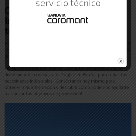
servicio técnico
Otras marcas de Suministros
Industriales con las que
trabajamos en Estella
Además de Dogher, colaboramos con otras marcas líderes en el
sector industrial en Estella. Descubre más sobre nuestra amplia
gama de marcas visitando nuestra
página de marcas
.
No te conformes con menos. Confía en ComercialGama, tu
distribuidor de confianza de Dogher en Estella, para todas tus
necesidades industriales. ¡Contáctanos hoy mismo para
obtener más información y descubrir cómo podemos ayudarte
a alcanzar tus objetivos de producción!