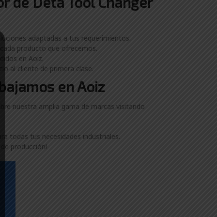
or de Deta Tool Changer
luciones adaptadas a tus requerimientos.
e cada producto que ofrecemos.
didos en Aoiz.
o al cliente de primera clase.
abajamos en Aoiz
obre nuestra amplia gama de marcas visitando
a todas tus necesidades industriales.
de producción!