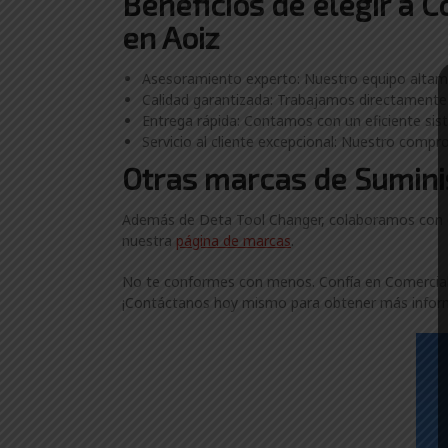
Beneficios de elegir a 
en Aoiz
Asesoramiento experto: Nuestro equipo altame
Calidad garantizada: Trabajamos directamente 
Entrega rápida: Contamos con un eficiente sist
Servicio al cliente excepcional: Nuestro compro
Otras marcas de Suminis
Además de Deta Tool Changer, colaboramos con ot
nuestra
página de marcas
.
No te conformes con menos. Confía en ComercialGa
¡Contáctanos hoy mismo para obtener más inform