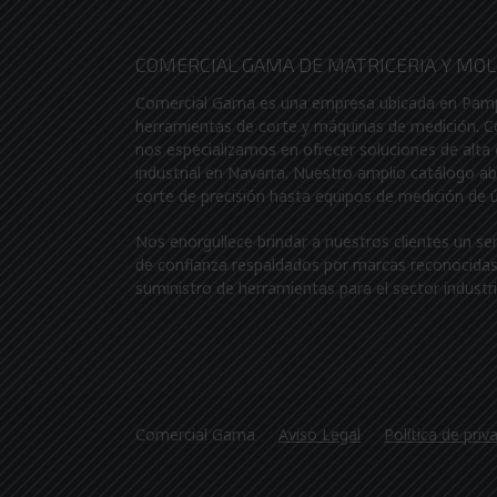
COMERCIAL GAMA DE MATRICERIA Y MOLD
Comercial Gama es una empresa ubicada en Pamplo
herramientas de corte y máquinas de medición. 
nos especializamos en ofrecer soluciones de alta 
industrial en Navarra. Nuestro amplio catálogo a
corte de precisión hasta equipos de medición de 
Nos enorgullece brindar a nuestros clientes un se
de confianza respaldados por marcas reconocidas 
suministro de herramientas para el sector industri
Comercial Gama
Aviso Legal
Política de priv