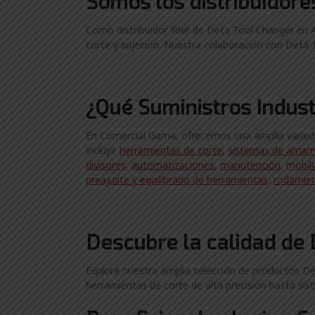
Somos los distribuidor
Como distribuidor líder de Deta Tool Changer en A
corte y sujeción. Nuestra colaboración con Deta T
¿Qué Suministros Indust
En Comercial Gama, ofrecemos una amplia variedad
incluye
herramientas de corte,
sistemas de amarre
divisores
,
automatizaciones
,
manutención
,
mobili
preajuste y equilibrado de herramientas
,
rodamie
Descubre la calidad de 
Explora nuestra amplia selección de productos Det
herramientas de corte de alta precisión hasta sis