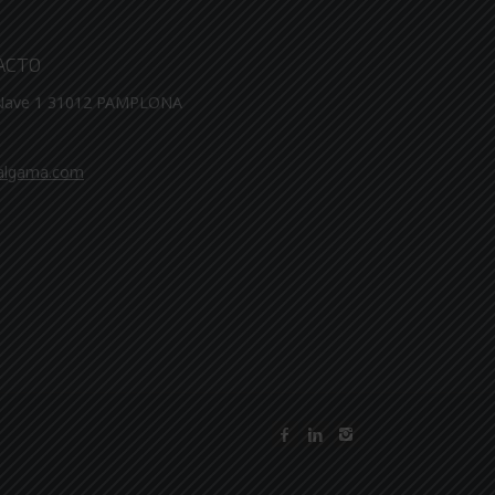
ACTO
 Nave 1 31012 PAMPLONA
algama.com