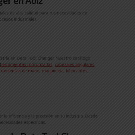
ger en Aoiz
ales de alta calidad para tus necesidades de
cesos industriales.
ustria en Deta Tool Changer. Nuestro catálogo
herramientas motorizadas
,
cabezales angulares
,
rramientas de mano
,
maquinaria
,
lubricantes
,
 eficiencia y la precisión en tu industria. Desde
necesidades específicas.