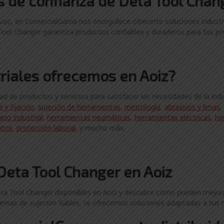
es
de confianza de
Deta Tool Chan
oiz, en ComercialGama nos enorgullece ofrecerte soluciones industri
ool Changer garantiza productos confiables y duraderos para tus pro
riales ofrecemos en Aoiz?
 de productos y servicios para satisfacer las necesidades de la ind
 y fijación
,
sujeción de herramientas
,
metrología
,
abrasivos y limas
,
ario industrial
,
herramientas neumáticas
,
herramientas eléctricas
,
he
ntos
,
protección laboral
, y mucho más.
Deta Tool Changer en Aoiz
a Tool Changer disponibles en Aoiz y descubre cómo pueden mejorar la
temas de sujeción fiables, te ofrecemos soluciones adaptadas a tus 