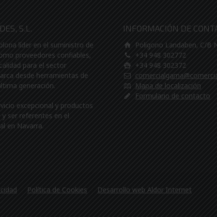
ES, S.L.
INFORMACIÓN DE CONT
na líder en el suministro de
Poligono Landaben, C/B
Como proveedores confiables,
+34 948 302772
calidad para el sector
+34 948 302372
barca desde herramientas de
comercialgama@comerci
última generación.
Mapa de localización
Formulario de contacto
rvicio excepcional y productos
y ser referentes en el
al en Navarra.
acidad
Política de Cookies
Desarrollo web Aldor Internet