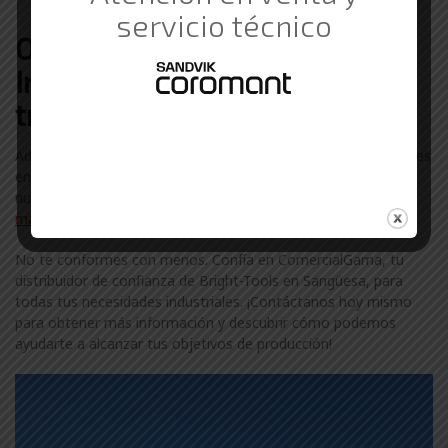
servicio al cliente de primera clase.
servicio técnico
Otras marcas de Suministros
Industriales con las que
trabajamos en Sangüesa
Además de Bright-Tools, colaboramos con otras marcas líderes
en el sector industrial en Sangüesa. Descubre más sobre
nuestra amplia gama de marcas visitando nuestra
página de
marcas
.
No te conformes con menos. Confía en ComercialGama, tu
distribuidor de confianza de Bright-Tools en Sangüesa, para
todas tus necesidades industriales. ¡Contáctanos hoy mismo
para obtener más información y descubrir cómo podemos
ayudarte a alcanzar tus objetivos de producción!