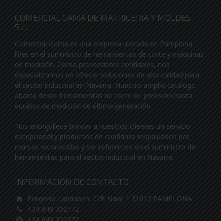
COMERCIAL GAMA DE MATRICERIA Y MOLDES,
S.L.
Comercial Gama es una empresa ubicada en Pamplona
líder en el suministro de herramientas de corte y máquinas
de medición. Como proveedores confiables, nos
especializamos en ofrecer soluciones de alta calidad para
el sector industrial en Navarra. Nuestro amplio catálogo
abarca desde herramientas de corte de precisión hasta
equipos de medición de última generación.
Nos enorgullece brindar a nuestros clientes un servicio
excepcional y productos de confianza respaldados por
marcas reconocidas y ser referentes en el suministro de
herramientas para el sector industrial en Navarra.
INFORMACIÓN DE CONTACTO
Poligono Landaben, C/B Nave 1 31012 PAMPLONA
+34 948 302772
+34 948 302372