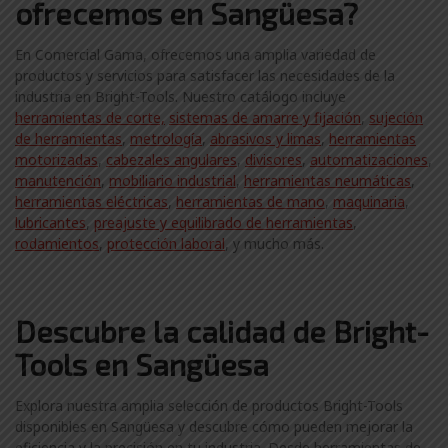
ofrecemos en Sangüesa?
En Comercial Gama, ofrecemos una amplia variedad de
productos y servicios para satisfacer las necesidades de la
industria en Bright-Tools. Nuestro catálogo incluye
herramientas de corte,
sistemas de amarre y fijación
,
sujeción
de herramientas
,
metrología
,
abrasivos y limas
,
herramientas
motorizadas
,
cabezales angulares
,
divisores
,
automatizaciones
,
manutención
,
mobiliario industrial
,
herramientas neumáticas
,
herramientas eléctricas
,
herramientas de mano
,
maquinaria
,
lubricantes
,
preajuste y equilibrado de herramientas
,
rodamientos
,
protección laboral
, y mucho más.
Descubre la calidad de Bright-
Tools en Sangüesa
Explora nuestra amplia selección de productos Bright-Tools
disponibles en Sangüesa y descubre cómo pueden mejorar la
eficiencia y la precisión en tu industria. Desde herramientas de