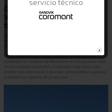
servicio técnico
Otras marcas de Suministros
Industriales con las que
trabajamos en Vizcaya
Además de Bluemaster, colaboramos con otras marcas líderes
en el sector industrial en Vizcaya. Descubre más sobre nuestra
amplia gama de marcas visitando nuestra
página de marcas
.
No te conformes con menos. Confía en ComercialGama, tu
distribuidor de confianza de Bluemaster en Vizcaya, para todas
tus necesidades industriales. ¡Contáctanos hoy mismo para
obtener más información y descubrir cómo podemos ayudarte
a alcanzar tus objetivos de producción!