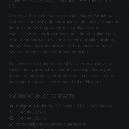
COMERCIAL GAMA DE MATRICERIA Y MOLDES,
S.L.
Comercial Gama es una empresa ubicada en Pamplona
líder en el suministro de herramientas de corte y máquinas
de medición. Como proveedores confiables, nos
especializamos en ofrecer soluciones de alta calidad para
el sector industrial en Navarra. Nuestro amplio catálogo
abarca desde herramientas de corte de precisión hasta
equipos de medición de última generación.
Nos enorgullece brindar a nuestros clientes un servicio
excepcional y productos de confianza respaldados por
marcas reconocidas y ser referentes en el suministro de
herramientas para el sector industrial en Navarra.
INFORMACIÓN DE CONTACTO
Poligono Landaben, C/B Nave 1 31012 PAMPLONA
+34 948 302772
+34 948 302372
comercialgama@comercialgama.com