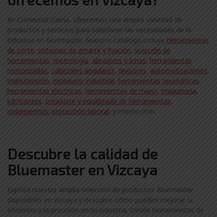
En Comercial Gama, ofrecemos una amplia variedad de
productos y servicios para satisfacer las necesidades de la
industria en Bluemaster. Nuestro catálogo incluye
herramientas
de corte,
sistemas de amarre y fijación
,
sujeción de
herramientas
,
metrología
,
abrasivos y limas
,
herramientas
motorizadas
,
cabezales angulares
,
divisores
,
automatizaciones
,
manutención
,
mobiliario industrial
,
herramientas neumáticas
,
herramientas eléctricas
,
herramientas de mano
,
maquinaria
,
lubricantes
,
preajuste y equilibrado de herramientas
,
rodamientos
,
protección laboral
, y mucho más.
Descubre la calidad de
Bluemaster en Vizcaya
Explora nuestra amplia selección de productos Bluemaster
disponibles en Vizcaya y descubre cómo pueden mejorar la
eficiencia y la precisión en tu industria. Desde herramientas de