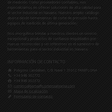
de medición. Como proveedores confiables, nos
especializamos en ofrecer soluciones de alta calidad para
el sector industrial en Navarra. Nuestro amplio catálogo
abarca desde herramientas de corte de precisión hasta
equipos de medición de última generación.
Nos enorgullece brindar a nuestros clientes un servicio
excepcional y productos de confianza respaldados por
marcas reconocidas y ser referentes en el suministro de
herramientas para el sector industrial en Navarra.
INFORMACIÓN DE CONTACTO
Poligono Landaben, C/B Nave 1 31012 PAMPLONA
+34 948 302772
+34 948 302372
comercialgama@comercialgama.com
Mapa de localización
Formulario de contacto