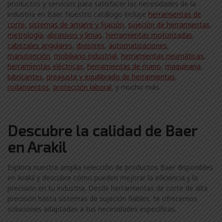
productos y servicios para satisfacer las necesidades de la
industria en Baer. Nuestro catálogo incluye
herramientas de
corte,
sistemas de amarre y fijación
,
sujeción de herramientas
,
metrología
,
abrasivos y limas
,
herramientas motorizadas
,
cabezales angulares
,
divisores
,
automatizaciones
,
manutención
,
mobiliario industrial
,
herramientas neumáticas
,
herramientas eléctricas
,
herramientas de mano
,
maquinaria
,
lubricantes
,
preajuste y equilibrado de herramientas
,
rodamientos
,
protección laboral
, y mucho más.
Descubre la calidad de Baer
en Arakil
Explora nuestra amplia selección de productos Baer disponibles
en Arakil y descubre cómo pueden mejorar la eficiencia y la
precisión en tu industria. Desde herramientas de corte de alta
precisión hasta sistemas de sujeción fiables, te ofrecemos
soluciones adaptadas a tus necesidades específicas.