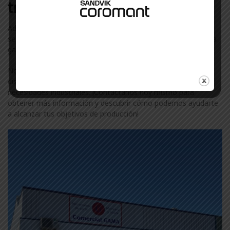
trabajamos en Arakil
Además de Baer, colaboramos con otras marcas líderes en el
sector industrial en Arakil. Descubre más sobre nuestra amplia
gama de marcas visitando nuestra
página de marcas
.
No te conformes con menos. Confía en ComercialGama, tu
distribuidor de confianza de Baer en Arakil, para todas tus
necesidades industriales. ¡Contáctanos hoy mismo para
obtener más información y descubrir cómo podemos ayudarte
a alcanzar tus objetivos de producción!