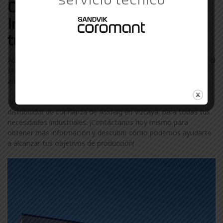
Otras marcas de Suministros
Industriales con las que
trabajamos en Vizcaya
Además de Assfalg, colaboramos con otras marcas líderes en el
sector industrial en Vizcaya. Descubre más sobre nuestra
amplia gama de marcas visitando nuestra
página de marcas
.
No te conformes con menos. Confía en ComercialGama, tu
distribuidor de confianza de Assfalg en Vizcaya, para todas tus
necesidades industriales. ¡Contáctanos hoy mismo para
obtener más información y descubrir cómo podemos ayudarte
a alcanzar tus objetivos de producción!