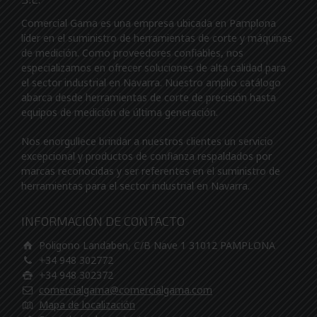
Comercial Gama es una empresa ubicada en Pamplona
líder en el suministro de herramientas de corte y máquinas
de medición. Como proveedores confiables, nos
especializamos en ofrecer soluciones de alta calidad para
el sector industrial en Navarra. Nuestro amplio catálogo
abarca desde herramientas de corte de precisión hasta
equipos de medición de última generación.
Nos enorgullece brindar a nuestros clientes un servicio
excepcional y productos de confianza respaldados por
marcas reconocidas y ser referentes en el suministro de
herramientas para el sector industrial en Navarra.
INFORMACIÓN DE CONTACTO
Poligono Landaben, C/B Nave 1 31012 PAMPLONA
+34 948 302772
+34 948 302372
comercialgama@comercialgama.com
Mapa de localización