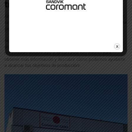
trabajamos en Tafalla
Además de Aslak, colaboramos con otras marcas líderes en el
sector industrial en Tafalla. Descubre más sobre nuestra amplia
gama de marcas visitando nuestra
página de marcas
.
No te conformes con menos. Confía en ComercialGama, tu
distribuidor de confianza de Aslak en Tafalla, para todas tus
necesidades industriales. ¡Contáctanos hoy mismo para
obtener más información y descubrir cómo podemos ayudarte
a alcanzar tus objetivos de producción!