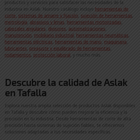
productos y servicios para satisfacer las necesidades de la
industria en Aslak. Nuestro catálogo incluye
herramientas de
corte,
sistemas de amarre y fijación
,
sujeción de herramientas
,
metrología
,
abrasivos y limas
,
herramientas motorizadas
,
cabezales angulares
,
divisores
,
automatizaciones
,
manutención
,
mobiliario industrial
,
herramientas neumáticas
,
herramientas eléctricas
,
herramientas de mano
,
maquinaria
,
lubricantes
,
preajuste y equilibrado de herramientas
,
rodamientos
,
protección laboral
, y mucho más.
Descubre la calidad de Aslak
en Tafalla
Explora nuestra amplia selección de productos Aslak disponibles
en Tafalla y descubre cómo pueden mejorar la eficiencia y la
precisión en tu industria. Desde herramientas de corte de alta
precisión hasta sistemas de sujeción fiables, te ofrecemos
soluciones adaptadas a tus necesidades específicas.