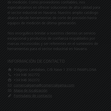
de medición. Como proveedores confiables, nos
especializamos en ofrecer soluciones de alta calidad para
el sector industrial en Navarra. Nuestro amplio catálogo
abarca desde herramientas de corte de precisión hasta
equipos de medición de última generación.
Nos enorgullece brindar a nuestros clientes un servicio
excepcional y productos de confianza respaldados por
marcas reconocidas y ser referentes en el suministro de
herramientas para el sector industrial en Navarra.
INFORMACIÓN DE CONTACTO
Poligono Landaben, C/B Nave 1 31012 PAMPLONA
+34 948 302772
+34 948 302372
comercialgama@comercialgama.com
Mapa de localización
Formulario de contacto