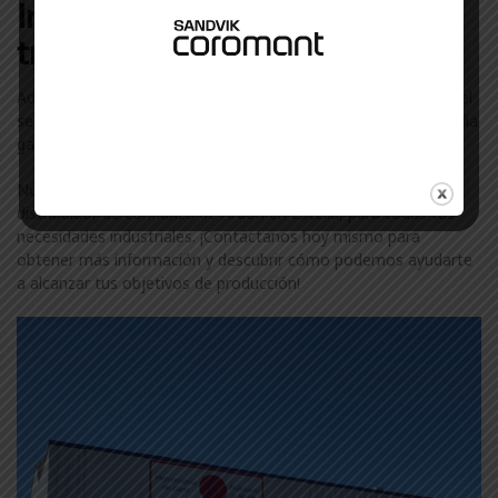
Industriales con las que
trabajamos en Estella
Además de Ardon, colaboramos con otras marcas líderes en el
sector industrial en Estella. Descubre más sobre nuestra amplia
gama de marcas visitando nuestra
página de marcas
.
No te conformes con menos. Confía en ComercialGama, tu
distribuidor de confianza de Ardon en Estella, para todas tus
necesidades industriales. ¡Contáctanos hoy mismo para
obtener más información y descubrir cómo podemos ayudarte
a alcanzar tus objetivos de producción!