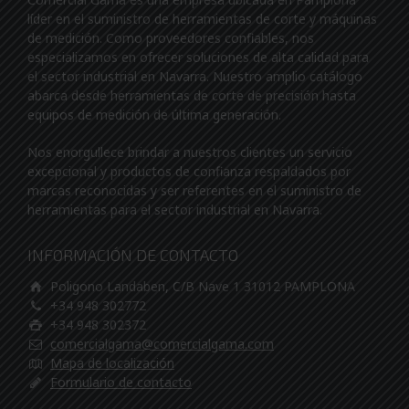
líder en el suministro de herramientas de corte y máquinas
de medición. Como proveedores confiables, nos
especializamos en ofrecer soluciones de alta calidad para
el sector industrial en Navarra. Nuestro amplio catálogo
abarca desde herramientas de corte de precisión hasta
equipos de medición de última generación.
Nos enorgullece brindar a nuestros clientes un servicio
excepcional y productos de confianza respaldados por
marcas reconocidas y ser referentes en el suministro de
herramientas para el sector industrial en Navarra.
INFORMACIÓN DE CONTACTO
Poligono Landaben, C/B Nave 1 31012 PAMPLONA
+34 948 302772
+34 948 302372
comercialgama@comercialgama.com
Mapa de localización
Formulario de contacto