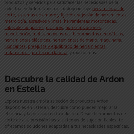
productos y servicios para satisfacer las necesidades de la
industria en Ardon. Nuestro catálogo incluye
herramientas de
corte,
sistemas de amarre y fijación
,
sujeción de herramientas
,
metrología
,
abrasivos y limas
,
herramientas motorizadas
,
cabezales angulares
,
divisores
,
automatizaciones
,
manutención
,
mobiliario industrial
,
herramientas neumáticas
,
herramientas eléctricas
,
herramientas de mano
,
maquinaria
,
lubricantes
,
preajuste y equilibrado de herramientas
,
rodamientos
,
protección laboral
, y mucho más.
Descubre la calidad de Ardon
en Estella
Explora nuestra amplia selección de productos Ardon
disponibles en Estella y descubre cómo pueden mejorar la
eficiencia y la precisión en tu industria. Desde herramientas de
corte de alta precisión hasta sistemas de sujeción fiables, te
ofrecemos soluciones adaptadas a tus necesidades específicas.