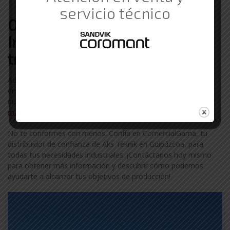
servicio al cliente de primera clase.
servicio técnico
Otras marcas de Suministros
Industriales con las que
trabajamos en Guipúzcoa
Además de Aks Teknik, colaboramos con otras marcas líderes
en el sector industrial en Guipúzcoa. Descubre más sobre
nuestra amplia gama de marcas visitando nuestra
página de
marcas
.
No te conformes con menos. Confía en ComercialGama, tu
distribuidor de confianza de Aks Teknik en Guipúzcoa, para
todas tus necesidades industriales. ¡Contáctanos hoy mismo
para obtener más información y descubrir cómo podemos
ayudarte a alcanzar tus objetivos de producción!