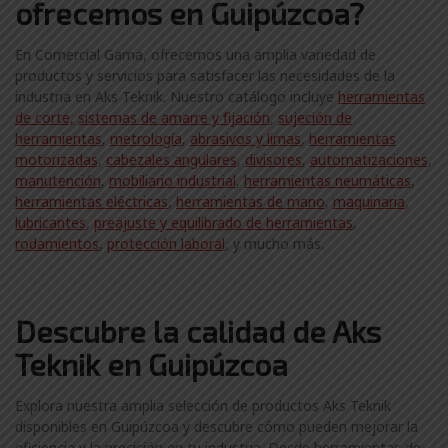
ofrecemos en Guipúzcoa?
En Comercial Gama, ofrecemos una amplia variedad de
productos y servicios para satisfacer las necesidades de la
industria en Aks Teknik. Nuestro catálogo incluye
herramientas
de corte,
sistemas de amarre y fijación
,
sujeción de
herramientas
,
metrología
,
abrasivos y limas
,
herramientas
motorizadas
,
cabezales angulares
,
divisores
,
automatizaciones
,
manutención
,
mobiliario industrial
,
herramientas neumáticas
,
herramientas eléctricas
,
herramientas de mano
,
maquinaria
,
lubricantes
,
preajuste y equilibrado de herramientas
,
rodamientos
,
protección laboral
, y mucho más.
Descubre la calidad de Aks
Teknik en Guipúzcoa
Explora nuestra amplia selección de productos Aks Teknik
disponibles en Guipúzcoa y descubre cómo pueden mejorar la
eficiencia y la precisión en tu industria. Desde herramientas de