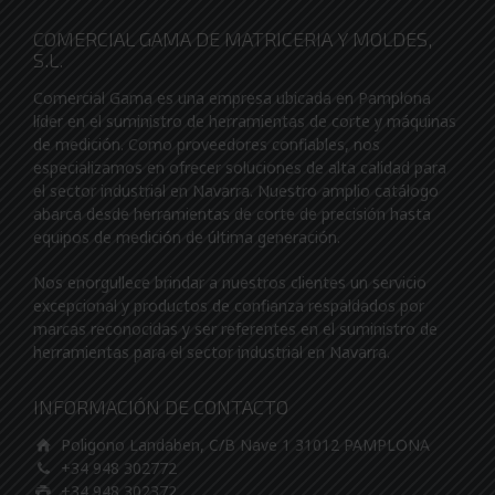
COMERCIAL GAMA DE MATRICERIA Y MOLDES,
S.L.
Comercial Gama es una empresa ubicada en Pamplona
líder en el suministro de herramientas de corte y máquinas
de medición. Como proveedores confiables, nos
especializamos en ofrecer soluciones de alta calidad para
el sector industrial en Navarra. Nuestro amplio catálogo
abarca desde herramientas de corte de precisión hasta
equipos de medición de última generación.
Nos enorgullece brindar a nuestros clientes un servicio
excepcional y productos de confianza respaldados por
marcas reconocidas y ser referentes en el suministro de
herramientas para el sector industrial en Navarra.
INFORMACIÓN DE CONTACTO
Poligono Landaben, C/B Nave 1 31012 PAMPLONA
+34 948 302772
+34 948 302372