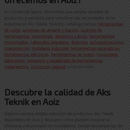
En Comercial Gama, ofrecemos una amplia variedad de
productos y servicios para satisfacer las necesidades de la
industria en Aks Teknik. Nuestro catálogo incluye
herramientas
de corte,
sistemas de amarre y fijación
,
sujeción de
herramientas
,
metrología
,
abrasivos y limas
,
herramientas
motorizadas
,
cabezales angulares
,
divisores
,
automatizaciones
,
manutención
,
mobiliario industrial
,
herramientas neumáticas
,
herramientas eléctricas
,
herramientas de mano
,
maquinaria
,
lubricantes
,
preajuste y equilibrado de herramientas
,
rodamientos
,
protección laboral
, y mucho más.
Descubre la calidad de Aks
Teknik en Aoiz
Explora nuestra amplia selección de productos Aks Teknik
disponibles en Aoiz y descubre cómo pueden mejorar la
eficiencia y la precisión en tu industria. Desde herramientas de