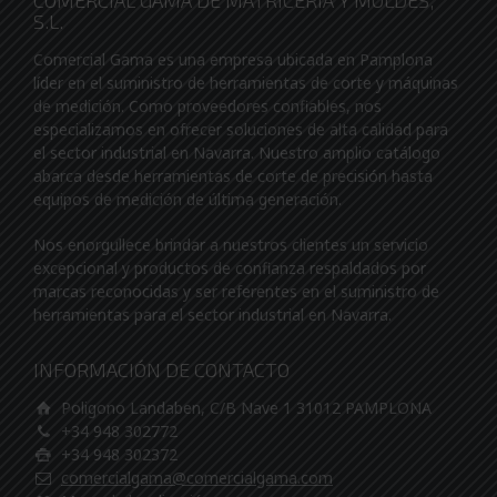
COMERCIAL GAMA DE MATRICERIA Y MOLDES,
S.L.
Comercial Gama es una empresa ubicada en Pamplona
líder en el suministro de herramientas de corte y máquinas
de medición. Como proveedores confiables, nos
especializamos en ofrecer soluciones de alta calidad para
el sector industrial en Navarra. Nuestro amplio catálogo
abarca desde herramientas de corte de precisión hasta
equipos de medición de última generación.
Nos enorgullece brindar a nuestros clientes un servicio
excepcional y productos de confianza respaldados por
marcas reconocidas y ser referentes en el suministro de
herramientas para el sector industrial en Navarra.
INFORMACIÓN DE CONTACTO
Poligono Landaben, C/B Nave 1 31012 PAMPLONA
+34 948 302772
+34 948 302372
comercialgama@comercialgama.com