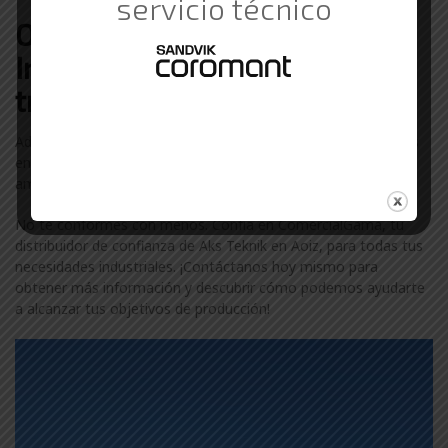
servicio técnico
Otras marcas de Suministros
Industriales con las que
trabajamos en Aoiz
Además de Aks Teknik, colaboramos con otras marcas líderes
en el sector industrial en Aoiz. Descubre más sobre nuestra
amplia gama de marcas visitando nuestra
página de marcas
.
No te conformes con menos. Confía en ComercialGama, tu
distribuidor de confianza de Aks Teknik en Aoiz, para todas tus
necesidades industriales. ¡Contáctanos hoy mismo para
obtener más información y descubrir cómo podemos ayudarte
a alcanzar tus objetivos de producción!