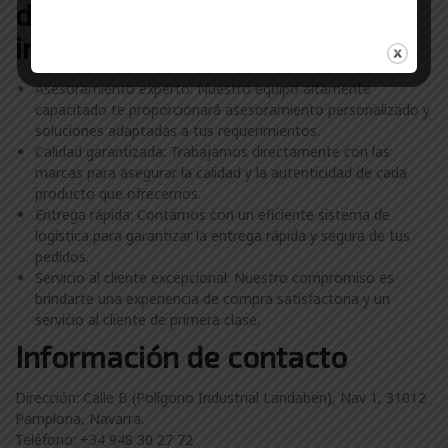
distribuidor de soluciones
industriales Navarra
Asesoramiento experto: Nuestro equipo altamente
capacitado te proporcionará asesoramiento personalizado y
soluciones adaptadas a tus requerimientos.
Calidad garantizada: Trabajamos directamente con las
marcas para asegurar la calidad y la autenticidad de cada
producto que ofrecemos.
Entrega rápida: Contamos con un eficiente sistema de
logística para garantizar la entrega rápida y segura de tus
pedidos.
Servicio al cliente excepcional: Nuestro compromiso es
brindarte una experiencia de compra satisfactoria y un
servicio al cliente de primera clase.
Información de contacto
Dirección: Calle B (Polígono Industrial Landaben), Nav 1, 31012
Pamplona, Navarra.
Teléfono: +34 948 30 27 72