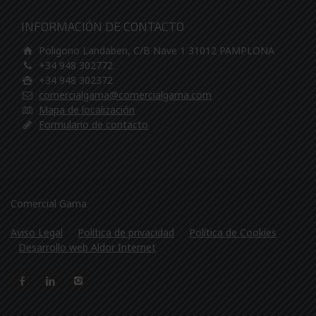
INFORMACIÓN DE CONTACTO
Poligono Landaben, C/B Nave 1 31012 PAMPLONA
+34 948 302772
+34 948 302372
comercialgama@comercialgama.com
Mapa de localización
Formulario de contacto
Comercial Gama
Aviso Legal
Política de privacidad
Política de Cookies
Desarrollo web Aldor Internet