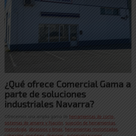
¿Qué ofrece Comercial Gama a
parte de soluciones
industriales Navarra?
Ofrecemos una amplia gama de
herramientas de corte,
sistemas de amarre y fijación
,
sujeción de herramientas
,
metrología
,
abrasivos y limas
,
herramientas motorizadas
,
cabezales angulares
,
divisores
,
automatizaciones
,