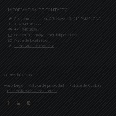
INFORMACIÓN DE CONTACTO
Poligono Landaben, C/B Nave 1 31012 PAMPLONA
+34 948 302772
+34 948 302372
comercialgama@comercialgama.com
Mapa de localización
Formulario de contacto
Comercial Gama
Aviso Legal
Política de privacidad
Política de Cookies
Desarrollo web Aldor Internet