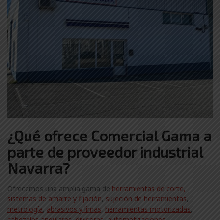
¿Qué ofrece Comercial Gama a
parte de proveedor industrial
Navarra?
Ofrecemos una amplia gama de
herramientas de corte,
sistemas de amarre y fijación
,
sujeción de herramientas
,
metrología
,
abrasivos y limas
,
herramientas motorizadas
,
cabezales angulares
,
divisores
,
automatizaciones
,