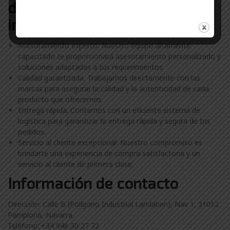
distribuidor de proveedor
industrial Navarra
Asesoramiento experto: Nuestro equipo altamente
capacitado te proporcionará asesoramiento personalizado y
soluciones adaptadas a tus requerimientos.
Calidad garantizada: Trabajamos directamente con las
marcas para asegurar la calidad y la autenticidad de cada
producto que ofrecemos.
Entrega rápida: Contamos con un eficiente sistema de
logística para garantizar la entrega rápida y segura de tus
pedidos.
Servicio al cliente excepcional: Nuestro compromiso es
brindarte una experiencia de compra satisfactoria y un
servicio al cliente de primera clase.
Información de contacto
Dirección: Calle B (Polígono Industrial Landaben), Nav 1, 31012
Pamplona, Navarra.
Teléfono: +34 948 30 27 72